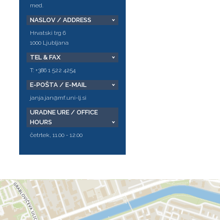
med.
NASLOV / ADDRESS
Hrvatski trg 6
1000 Ljubljana
TEL & FAX
T: +386 1 522 4254
E-POŠTA / E-MAIL
janja.jan@mf.uni-lj.si
URADNE URE / OFFICE
HOURS
četrtek, 11.00 - 12.00