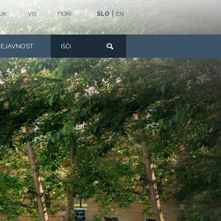
|
UK
VIS
FIORI
SLO
EN
DEJAVNOST