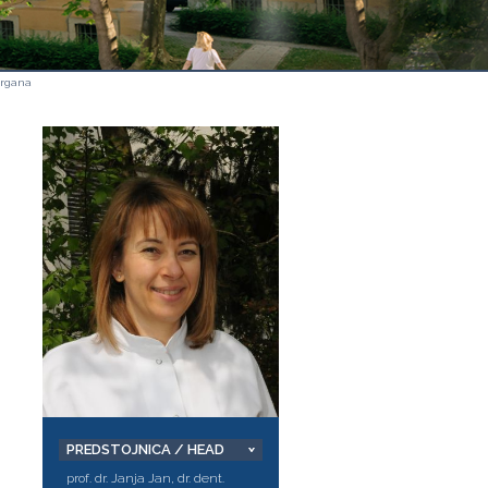
organa
o
PREDSTOJNICA / HEAD
prof. dr. Janja Jan, dr. dent.