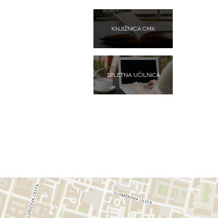
KNJIŽNICA CMK
SPLETNA UČILNICA