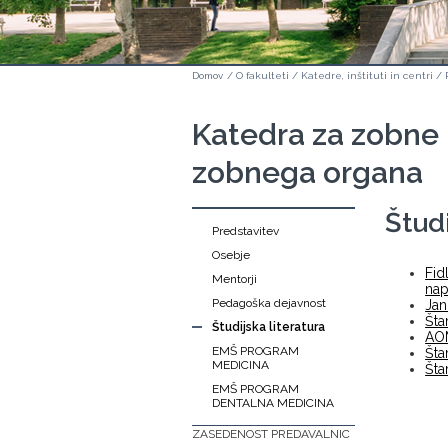
Domov
/
O fakulteti
/
Katedre, inštituti in centri
/
Katedra za zobne 
zobnega organa
Študi
Predstavitev
Osebje
Fid
Mentorji
nap
Pedagoška dejavnost
Jan
Šta
Študijska literatura
AOM
EMŠ PROGRAM
Šta
MEDICINA
Šta
EMŠ PROGRAM
DENTALNA MEDICINA
ZASEDENOST PREDAVALNIC