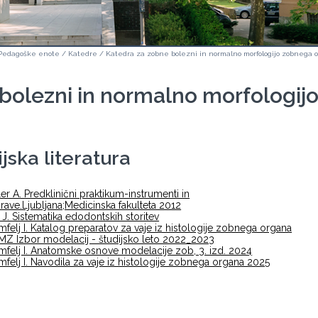
Pedagoške enote
/
Katedre
/
Katedra za zobne bolezni in normalno morfologijo zobnega 
bolezni in normalno morfologij
jska literatura
ler A. Predklinični praktikum-instrumenti in
rave.Ljubljana;Medicinska fakulteta 2012
 J. Sistematika edodontskih storitev
mfelj I. Katalog preparatov za vaje iz histologije zobnega organa
Z Izbor modelacij - študijsko leto 2022_2023
mfelj I. Anatomske osnove modelacije zob, 3. izd. 2024
mfelj I. Navodila za vaje iz histologije zobnega organa 2025