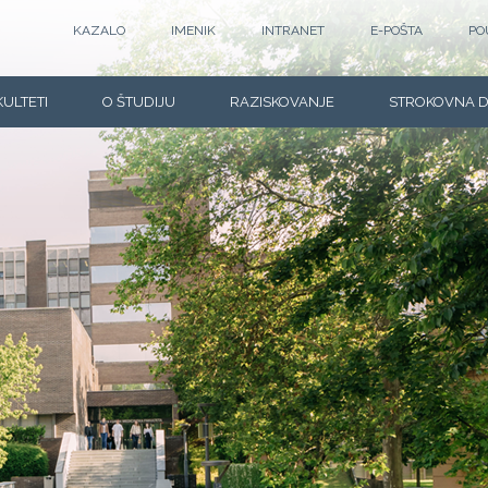
KAZALO
IMENIK
INTRANET
E-POŠTA
PO
KULTETI
O ŠTUDIJU
RAZISKOVANJE
STROKOVNA 