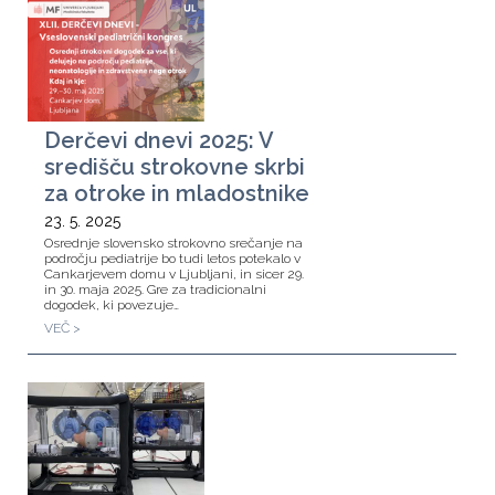
Derčevi dnevi 2025: V
središču strokovne skrbi
za otroke in mladostnike
23. 5. 2025
Osrednje slovensko strokovno srečanje na
področju pediatrije bo tudi letos potekalo v
Cankarjevem domu v Ljubljani, in sicer 29.
in 30. maja 2025. Gre za tradicionalni
dogodek, ki povezuje…
VEČ >