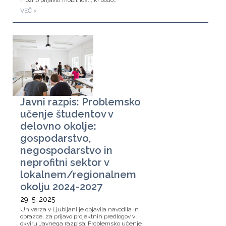
možno prijaviti mobilnosti, ki bodo…
VEČ >
Javni razpis: Problemsko
učenje študentov v
delovno okolje:
gospodarstvo,
negospodarstvo in
neprofitni sektor v
lokalnem/regionalnem
okolju 2024-2027
29. 5. 2025
Univerza v Ljubljani je objavila navodila in
obrazce, za prijavo projektnih predlogov v
okviru Javnega razpisa: Problemsko učenje