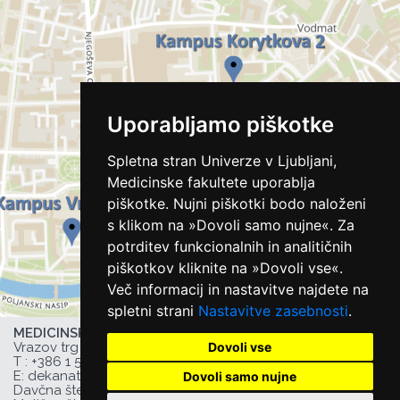
Uporabljamo piškotke
Spletna stran Univerze v Ljubljani,
Medicinske fakultete uporablja
piškotke. Nujni piškotki bodo naloženi
s klikom na »Dovoli samo nujne«. Za
potrditev funkcionalnih in analitičnih
piškotkov kliknite na »Dovoli vse«.
Več informacij in nastavitve najdete na
spletni strani
Nastavitve zasebnosti
.
MEDICINSKA FAKULTETA UL,
Dovoli vse
Vrazov trg 2, 1000 Ljubljana, Slovenija,
T :
+386 1 543 77 00
, F: +386 1 543 77 01,
E:
dekanat@mf.uni-lj.si
,
Dovoli samo nujne
Davčna številka UL MF: 44752385,