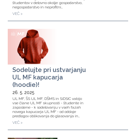
študentov v delovno okolje: gospodarstvo,
negospodarstvo in neprofitni…
VEČ >
Sodelujte pri ustvarjanju
UL MF kapucarja
(hoodie)!
26. 5. 2025
UL MF, ŠS UL MF, DŠMS in SiDSIC vabijo
vse člane UL MF skupnosti - študente in
zaposlene - k sodelovanju v vseh fazah
novega kapucarja UL MF - od oddaje
predlogov oblikovanja do glasovanja in…
VEČ >