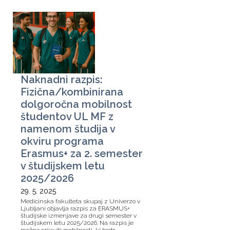
Naknadni razpis:
Fizična/kombinirana
dolgoročna mobilnost
študentov UL MF z
namenom študija v
okviru programa
Erasmus+ za 2. semester
v študijskem letu
2025/2026
29. 5. 2025
Medicinska fakulteta skupaj z Univerzo v
Ljubljani objavlja razpis za ERASMUS+
študijske izmenjave za drugi semester v
študijskem letu 2025/2026. Na razpis je