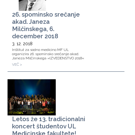
26. spominsko srečanje
akad. Janeza
Milčinskega, 6.
december 2018
3. 12. 2018
Inštitut za sodno medicino MF UL
organizira 26. spominsko srečanje akad.
Janeza Milčinskega »IZVEDENSTVO 2018«
VEČ >
Letos že 13. tradicionalni
koncert študentov UL
Medicinske fakultete!