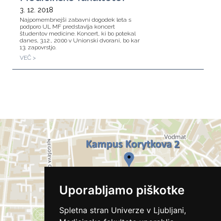
3. 12. 2018
Najpomembnejši zabavni dogodek leta s
podporo UL MF predstavlja koncert
študentov medicine. Koncert, ki bo potekal
danes, 3.12., 20:00 v Unionski dvorani, bo kar
13. zapovrstjo.
VEČ >
Uporabljamo piškotke
Spletna stran Univerze v Ljubljani,