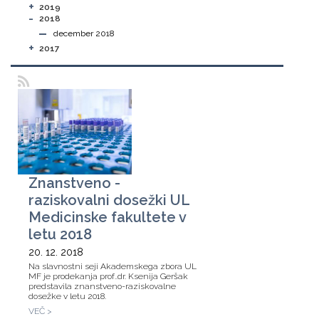
+
2019
-
2018
december 2018
+
2017
Znanstveno -
raziskovalni dosežki UL
Medicinske fakultete v
letu 2018
20. 12. 2018
Na slavnostni seji Akademskega zbora UL
MF je prodekanja prof..dr. Ksenija Geršak
predstavila znanstveno-raziskovalne
dosežke v letu 2018.
VEČ >