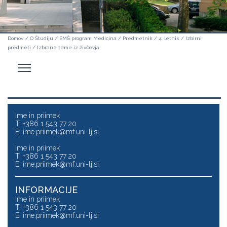
Domov
/
O Študiju
/
EMŠ program Medicina
/
Predmetnik
/
4. letnik
/
Izbirni
predmeti
/
Izbrane teme iz živčevja
Odpri
stranski
meni
Ime in priimek
T: +386 1 543 77 20
E:
ime.priimek@mf.uni-lj.si
Ime in priimek
T: +386 1 543 77 20
E:
ime.priimek@mf.uni-lj.si
INFORMACIJE
Ime in priimek
T: +386 1 543 77 20
E:
ime.priimek@mf.uni-lj.si