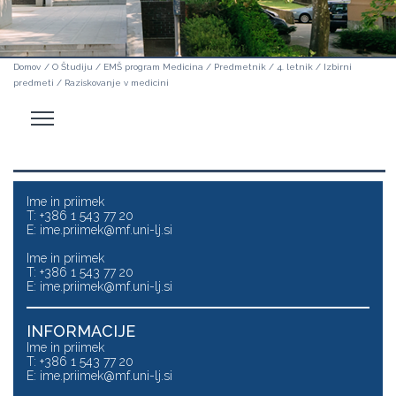
Domov
/
O Študiju
/
EMŠ program Medicina
/
Predmetnik
/
4. letnik
/
Izbirni
predmeti
/
Raziskovanje v medicini
Odpri
stranski
meni
Ime in priimek
T: +386 1 543 77 20
E:
ime.priimek@mf.uni-lj.si
Ime in priimek
T: +386 1 543 77 20
E:
ime.priimek@mf.uni-lj.si
INFORMACIJE
Ime in priimek
T: +386 1 543 77 20
E:
ime.priimek@mf.uni-lj.si