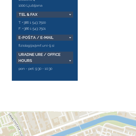
1000 Ljubljana
TEL & FAX
T: +386 1 543 7500
F: +386 1 543 7501
E-POŠTA / E-MAIL
fiziologija@mf.uni-lj.si
URADNE URE / OFFICE
HOURS
pon - pet: 9:30 - 10:30