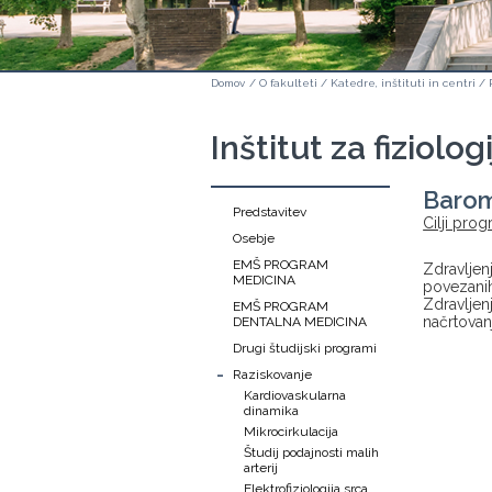
Domov
/
O fakulteti
/
Katedre, inštituti in centri
/
Inštitut za fiziolog
Barom
Predstavitev
Cilji prog
Osebje
EMŠ PROGRAM
Zdravljenj
MEDICINA
povezanih
Zdravljen
EMŠ PROGRAM
načrtovan
DENTALNA MEDICINA
Drugi študijski programi
-
Raziskovanje
Kardiovaskularna
dinamika
Mikrocirkulacija
Študij podajnosti malih
arterij
Elektrofiziologija srca