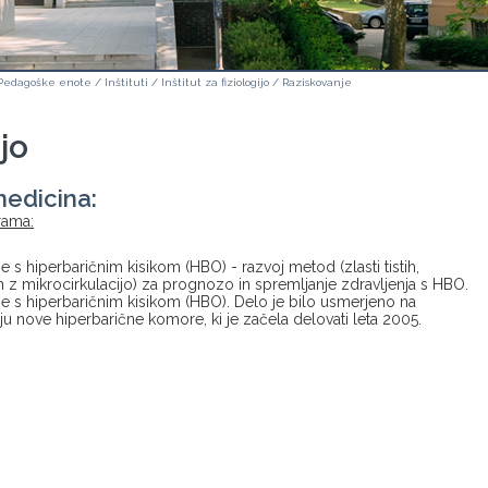
Pedagoške enote
/
Inštituti
/
Inštitut za fiziologijo
/
Raziskovanje
ijo
edicina:
rama:
e s hiperbaričnim kisikom (HBO) - razvoj metod (zlasti tistih,
 z mikrocirkulacijo) za prognozo in spremljanje zdravljenja s HBO.
je s hiperbaričnim kisikom (HBO). Delo je bilo usmerjeno na
ju nove hiperbarične komore, ki je začela delovati leta 2005.