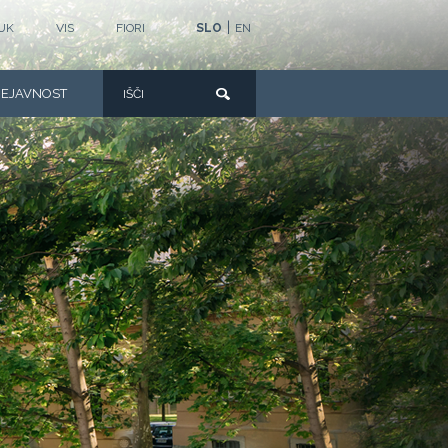
|
UK
VIS
FIORI
SLO
EN
DEJAVNOST