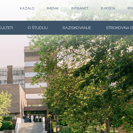
KAZALO
IMENIK
INTRANET
E-POŠTA
PO
KULTETI
O ŠTUDIJU
RAZISKOVANJE
STROKOVNA 