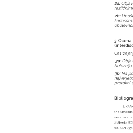
2a:
Obja
razli
2b:
Upošte
kariesom
o
3. Ocena 
(interdis
Čas traja
3a:
Objava
boleznij
3b:
Na pod
najverjet
protokol 
Bibliogra
·
LIKAR O
the Slovenia
slovenske ra
življenja (E
181. ISSN 035