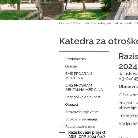
Domov
/
O fakulteti
/
Katedre, inštituti in centri
/
Katedra za otrošk
Razi
Predstavitev
2024
Osebje
Raziskoval
EMŠ PROGRAM
MEDICINA
V3-24045 
EMŠ PROGRAM
Obolevnos
DENTALNA MEDICINA
/
Prevale
Pedagoška dejavnost
Projekt s
Obrazci
Slovenije
Strokovna dejavnost
Trajanje 
Strokovni seminarji
Vodja raz
-
Raziskovalno delo
Raziskovalni projekt
ARIS-CRP 2024/157