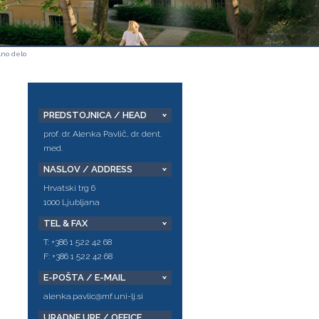
lno delo
PREDSTOJNICA / HEAD
prof. dr. Alenka Pavlič, dr. dent.
med.
NASLOV / ADDRESS
Hrvatski trg 6
1000 Ljubljana
TEL & FAX
T: +386 1 522 42 68
F: +386 1 522 42 68
E-POŠTA / E-MAIL
alenka.pavlic@mf.uni-lj.si
URADNE URE / OFFICE