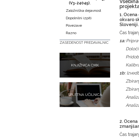
Vsebina
(V3-24045).
projekt
Založniška dejavnost
1. Ocena 
Dopolnilni izpiti
okvaro sk
Sloveniji.
Povezave
Čas traja
Razno
1a:
Pripr
ZASEDENOST PREDAVALNIC
Določi
Pri
Kal
KNJIŽNICA CMK
1b:
Izvedb
Zbiranje
Z
bira
SPLETNA UČILNICA
Analiza
Analiza 
2. Ocena
zmanjšanj
Čas traja