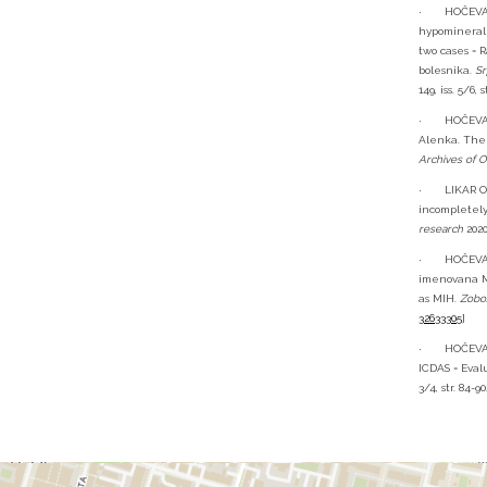
· HOČEVAR, 
hypominerali
two cases = 
bolesnika.
Sr
149, iss. 5/6, 
· HOČEVAR, 
Alenka. The 
Archives of O
· LIKAR OST
incompletely
research
2020,
· HOČEVAR, L
imenovana MI
as MIH.
Zoboz
32633305
]
· HOČEVAR, 
ICDAS = Evalu
3/4, str. 84-9