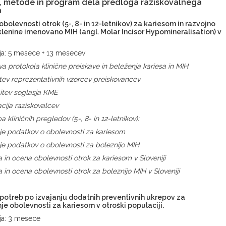
, metode in program dela predloga raziskovalnega
a
obolevnosti otrok (5-, 8- in 12-letnikov) za kariesom in razvojno
lenine imenovano MIH (angl. Molar Incisor Hypomineralisation) v
nja: 5 mesece + 13 mesecev
ava protokola klinične preiskave in beleženja kariesa in MIH
tev
r
eprezentativnih
vzorcev preiskovancev
dobitev soglasja KME
ibracija raziskovalcev
a kliničnih pregledov (5-, 8- in 12-letnikov):
 podatkov o obolevnosti za kariesom
nje
podatkov o obolevnosti za boleznijo MIH
 in ocena obolevnosti otrok za kariesom v Sloveniji
in ocena obolevnosti otrok za boleznijo MIH v Sloveniji
 potreb po izvajanju dodatnih preventivnih ukrepov za
e obolevnosti za kariesom v otroški populaciji.
nja: 3 mesece