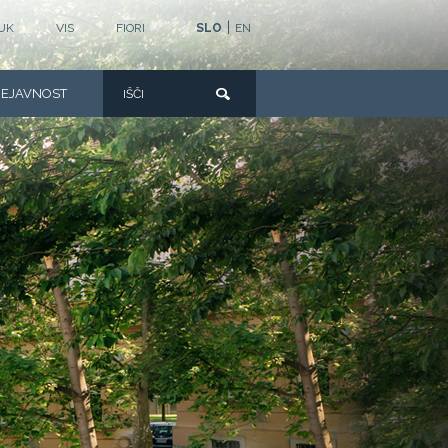
|
UK
VIS
FIORI
SLO
EN
DEJAVNOST