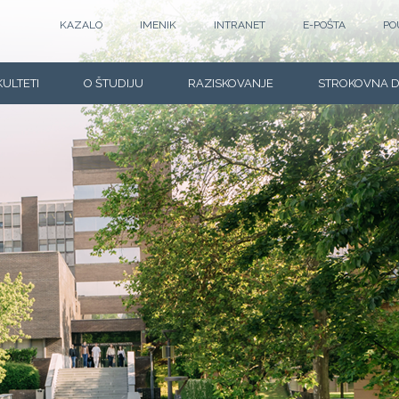
KAZALO
IMENIK
INTRANET
E-POŠTA
PO
KULTETI
O ŠTUDIJU
RAZISKOVANJE
STROKOVNA 