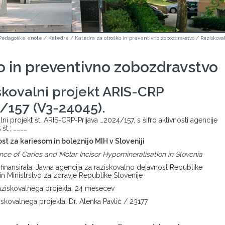
Pedagoške enote
/
Katedre
/
Katedra za otroško in preventivno zobozdravstvo
/
Raziskova
o in preventivno zobozdravstvo
skovalni projekt ARIS-CRP
/157 (V3-24045).
ni projekt št. ARIS-CRP-Prijava _2024/157, s šifro aktivnosti agencije
št.: ____
t za kariesom in boleznijo MIH v Sloveniji
nce of Caries and Molar Incisor Hypomineralisation in Slovenia
ofinansirata: Javna agencija za raziskovalno dejavnost Republike
 in Ministrstvo za zdravje Republike Slovenije
raziskovalnega projekta: 24 mesecev
iskovalnega projekta: Dr. Alenka Pavlič / 23177