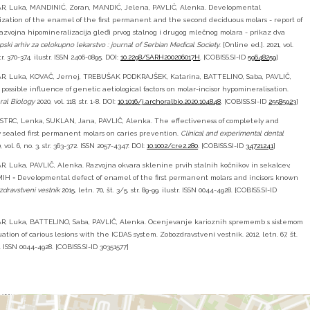
Luka, MANDINIĆ, Zoran, MANDIĆ, Jelena, PAVLIČ, Alenka. Developmental
zation of the enamel of the first permanent and the second deciduous molars - report of
Razvojna hipomineralizacija gleđi prvog stalnog i drugog mlečnog molara - prikaz dva
pski arhiv za celokupno lekarstvo : journal of Serbian Medical Society
. [Online ed.]. 2021, vol.
str. 370-374, ilustr. ISSN 2406-0895. DOI:
10.2298/SARH200206017H
. [COBISS.SI-ID
59648259
]
Luka, KOVAČ, Jernej, TREBUŠAK PODKRAJŠEK, Katarina, BATTELINO, Saba, PAVLIČ,
possible influence of genetic aetiological factors on molar-incisor hypomineralisation.
ral Biology
2020, vol. 118, str. 1-8. DOI:
10.1016/j.archoralbio.2020.104848
. [COBISS.SI-ID
25585923
]
RC, Lenka, SUKLAN, Jana, PAVLIČ, Alenka. The effectiveness of completely and
 sealed first permanent molars on caries prevention.
Clinical and experimental dental
 vol. 6, no. 3, str. 363-372. ISSN 2057-4347. DOI:
10.1002/cre2.280
. [COBISS.SI-ID
34721241
]
uka, PAVLIČ, Alenka. Razvojna okvara sklenine prvih stalnih kočnikov in sekalcev,
H = Developmental defect of enamel of the first permanent molars and incisors known
dravstveni vestnik
2015, letn. 70, št. 3/5, str. 89-99, ilustr. ISSN 0044-4928. [COBISS.SI-ID
Luka, BATTELINO, Saba, PAVLIČ, Alenka. Ocenjevanje karioznih sprememb s sistemom
ation of carious lesions with the ICDAS system. Zobozdravstveni vestnik. 2012, letn. 67, št.
0. ISSN 0044-4928. [COBISS.SI-ID 30351577]