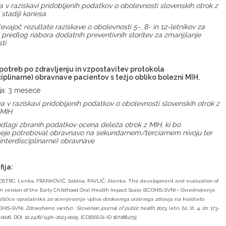
va
v raziskavi pridobljenih podatkov o obolevnosti slovenskih
otrok z
čnimi stadiji kariesa
vajoč rezultate raziskave o obolevnosti 5-, 8- in 12-letnikov za
: predlog
nabora dodatnih preventivnih storitev za zmanjšanje
bolevnosti
potreb po zdravljenju in vzpostavitev protokola
ciplinarne) obravnave pacientov s težjo obliko bolezni MIH.
nja: 3 mesece
 v raziskavi pridobljenih podatkov o obolevnosti slovenskih otrok z
o MIH
lagi zbranih podatkov ocena deleža otrok z MIH, ki bo
neje potreboval obravnavo na sekundarnem/terciarnem nivoju ter
(interdisciplinarne) obravnave
fija:
STRC, Lenka, FRANKOVIČ, Sabina, PAVLIČ, Alenka. The development and evaluation of
n version of the Early Childhood Oral Health Impact Scale (ECOHIS-SVN) = Ovrednotenje
zličice vprašalnika za ocenjevanje vpliva otrokovega oralnega zdravja na kvaliteto
COHIS-SVN).
Zdravstveno varstvo : Slovenian journal of public health
2023, letn. 62, št. 4, str. 173-
1-0026. DOI: 10.2478/sjph-2023-0025. [COBISS.SI-ID 167286275]