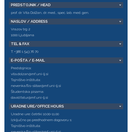
PREDSTOJNIK / HEAD
prof. dr. Vita Dolžan, dr. med., spec. lab. med. gen.
NASLOV / ADDRESS
Vrazov trg 2
1000 Ljubljana
TEL & FAX
T: +386 1 543 76 70
E-POŠTA / E-MAIL
Predstojnica:
vita.dolzan@mf.uni-lj.si
Tajništvo inštituta:
nevenka.flis-slibar@mf.uni-lj.si
Študentska pisarna:
david.fatur@mf.uni-lj.si
URADNE URE/OFFICE HOURS
Uradne ure: četrtki 10.00-11.00
Izključno po predhodnem dogovoru s:
Tajništvo inštituta:
nevenka.flis-slibar@mf.uni-lj.si