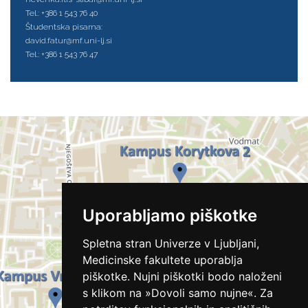
Tel.: +386 1 543 76 40
Študentska pisarna:
david.fatur@mf.uni-lj.si
Tel.: +386 1 543 76 47
Uporabljamo piškotke
Spletna stran Univerze v Ljubljani,
Medicinske fakultete uporablja
piškotke. Nujni piškotki bodo naloženi
s klikom na »Dovoli samo nujne«. Za