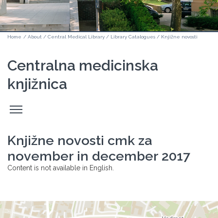
Home
/
About
/
Central Medical Library
/
Library Catalogues
/
Knjižne novosti
Centralna medicinska
knjižnica
Odpri
stranski
meni
Knjižne novosti cmk za
november in december 2017
Content is not available in English.