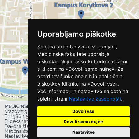
Uporabljamo piškotke
Spletna stran Univerze v Ljubljani,
Medicinske fakultete uporablja
piškotke. Nujni piškotki bodo naloženi
s klikom na »Dovoli samo nujne«. Za
potrditev funkcionalnih in analitičnih
piškotkov kliknite na »Dovoli vse«.
Več informacij in nastavitve najdete na
spletni strani
Nastavitve zasebnosti
.
MEDICINSKA FAKULTETA UL,
Dovoli vse
Vrazov trg 2, 1000 Ljubljana, Slovenija,
T :
+386 1 543 77 00
, F: +386 1 543 77 01,
E:
dekanat@mf.uni-lj.si
,
Dovoli samo nujne
Davčna številka UL MF: 44752385,
Matična številka UL MF: 1627066
Nastavitve
Nastavitve zasebnosti