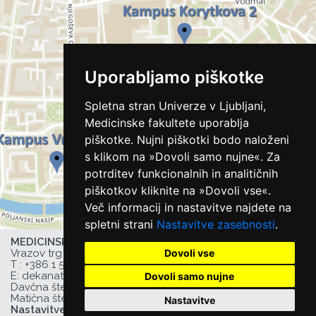
Uporabljamo piškotke
Spletna stran Univerze v Ljubljani,
Medicinske fakultete uporablja
piškotke. Nujni piškotki bodo naloženi
s klikom na »Dovoli samo nujne«. Za
potrditev funkcionalnih in analitičnih
piškotkov kliknite na »Dovoli vse«.
Več informacij in nastavitve najdete na
spletni strani
Nastavitve zasebnosti
.
MEDICINSKA FAKULTETA UL,
Dovoli vse
Vrazov trg 2, 1000 Ljubljana, Slovenija,
T :
+386 1 543 77 00
, F: +386 1 543 77 01,
E:
dekanat@mf.uni-lj.si
,
Dovoli samo nujne
Davčna številka UL MF: 44752385,
Matična številka UL MF: 1627066
Nastavitve
Nastavitve zasebnosti