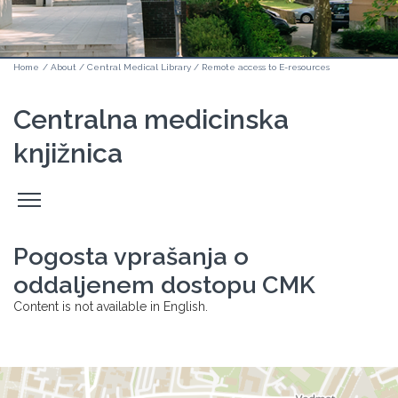
Home
/
About
/
Central Medical Library
/
Remote access to E-resources
Centralna medicinska
knjižnica
Odpri
stranski
meni
Pogosta vprašanja o
oddaljenem dostopu CMK
Content is not available in English.