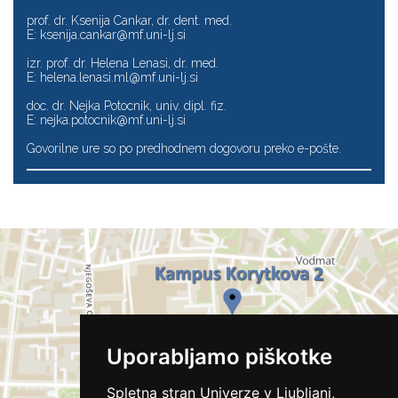
prof. dr. Ksenija Cankar, dr. dent. med.
E:
ksenija.cankar@mf.uni-lj.si
izr. prof. dr. Helena Lenasi, dr. med.
E:
helena.lenasi.ml@mf.uni-lj.si
doc. dr. Nejka Potocnik, univ. dipl. fiz.
E:
nejka.potocnik@mf.uni-lj.si
Govorilne ure so po predhodnem dogovoru preko e-pošte.
Uporabljamo piškotke
Spletna stran Univerze v Ljubljani,