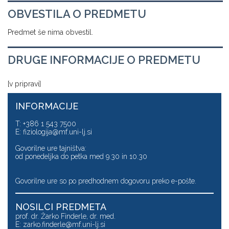
OBVESTILA O PREDMETU
Predmet še nima obvestil.
DRUGE INFORMACIJE O PREDMETU
[v pripravi]
INFORMACIJE
T: +386 1 543 7500
E:
fiziologija@mf.uni-lj.si
Govorilne ure tajništva:
od ponedeljka do petka med 9.30 in 10.30
Govorilne ure so po predhodnem dogovoru preko e-pošte.
NOSILCI PREDMETA
prof. dr. Žarko Finderle, dr. med.
E:
zarko.finderle@mf.uni-lj.si