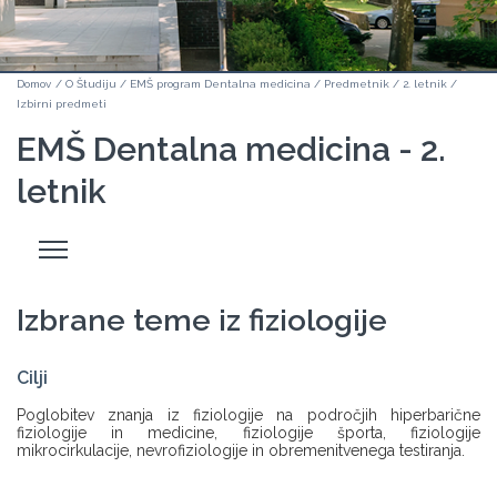
Domov
/
O Študiju
/
EMŠ program Dentalna medicina
/
Predmetnik
/
2. letnik
/
Izbirni predmeti
EMŠ Dentalna medicina - 2.
letnik
Odpri
stranski
meni
Izbrane teme iz fiziologije
Cilji
Poglobitev znanja iz fiziologije na področjih hiperbarične
fiziologije in medicine, fiziologije športa, fiziologije
mikrocirkulacije, nevrofiziologije in obremenitvenega testiranja.