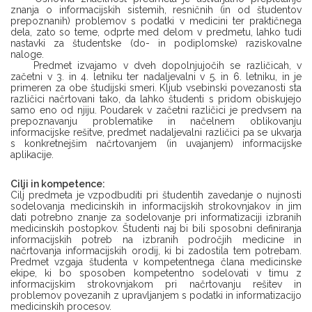
znanja o informacijskih sistemih, resničnih (in od študentov
prepoznanih) problemov s podatki v medicini ter praktičnega
dela, zato so teme, odprte med delom v predmetu, lahko tudi
nastavki za študentske (do- in podiplomske) raziskovalne
naloge.
Predmet izvajamo v dveh dopolnjujočih se različicah, v
začetni v 3. in 4. letniku ter nadaljevalni v 5. in 6. letniku, in je
primeren za obe študijski smeri. Kljub vsebinski povezanosti sta
različici načrtovani tako, da lahko študenti s pridom obiskujejo
samo eno od njiju. Poudarek v začetni različici je predvsem na
prepoznavanju problematike in načelnem oblikovanju
informacijske rešitve, predmet nadaljevalni različici pa se ukvarja
s konkretnejšim načrtovanjem (in uvajanjem) informacijske
aplikacije.
Cilji in kompetence:
Cilj predmeta je vzpodbuditi pri študentih zavedanje o nujnosti
sodelovanja medicinskih in informacijskih strokovnjakov in jim
dati potrebno znanje za sodelovanje pri informatizaciji izbranih
medicinskih postopkov. Študenti naj bi bili sposobni definiranja
informacijskih potreb na izbranih področjih medicine in
načrtovanja informacijskih orodij, ki bi zadostila tem potrebam.
Predmet vzgaja študenta v kompetentnega člana medicinske
ekipe, ki bo sposoben kompetentno sodelovati v timu z
informacijskim strokovnjakom pri načrtovanju rešitev in
problemov povezanih z upravljanjem s podatki in informatizacijo
medicinskih procesov.