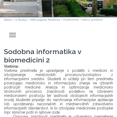
Domov
/
O Študiju
/
EMŠ program Medicina
/
Predmetnik
/
Izbirni predmeti
Odpri
stranski
meni
Sodobna informatika v
biomedicini 2
Vsebina:
Vsebina predmeta je upravljanje s podatki v medicini in
izboljševanje medicinskih procesov/postopkov z
informacijskimi sredstvi. Študenti in učitelji pri tem predmetu
povezujejo medicinsko in informacijsko znanje na izbranih
področjih medicine. Analiza in optimizacija medicinsko
strokovnih procesov, značilnosti podatkov na izbranem
medicinskem področju ter lastnosti obstoječih informacijskih
orodij študente pripelje do načrtovanja informacijske aplikacije
(ob upoštevanju nacionalnih in mednarodnih zdravstveno
informacijskih standardov), ki bi izboljšala medicinske postopke
(npr. klinične poti) in njihove izide.
Osnovna značilnost predmeta je ustvarjalno prepletanje