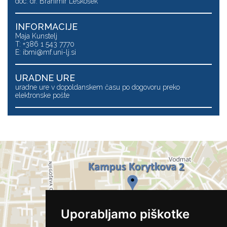
doc. dr. Branimir Leskošek
INFORMACIJE
Maja Kunstelj
T: +386 1 543 7770
E:
ibmi@mf.uni-lj.si
URADNE URE
uradne ure v dopoldanskem času po dogovoru preko
elektronske pošte
Uporabljamo piškotke