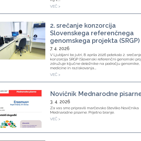
VEČ >
2. srečanje konzorcija
Slovenskega referenčnega
genomskega projekta (SRGP)
7. 4. 2026
V Ljubljani bo jutri, 8. aprila 2026 potekalo 2. srečanj
konzorcija SRGP (Slovenski referenčni genomski proj
združuje ključne deležnike na področju genomike,
medicine in raziskovanja.…
VEČ >
Novičnik Mednarodne pisarn
3. 4. 2026
Za vas smo pripravili marčevsko številko Novičnika
Mednarodne pisarne. Prijetno branje.
VEČ >