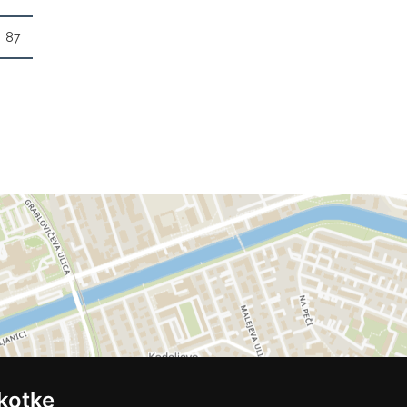
87
kotke