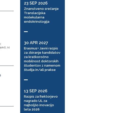
23 SEP 2026
Znanstveno srečanje
Translacijska
molekularna
endokrinologija
30 APR 2027
e
ekt), ki
Erasmus+ Javni razpis
za zbiranje kandidatov
za kratkoročno
mobilnost doktorskih
študentov z namenom
študija in/ali prakse
e
13 SEP 2026
Razpis za Rektorjevo
nagrado UL za
najboljšo inovacijo
leta 2026