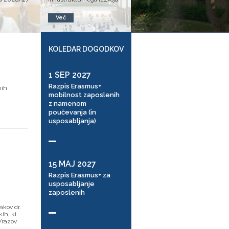
Več
KOLEDAR DOGODKOV
1 SEP 2027
Razpis Erasmus+
nih
mobilnost zaposlenih
z namenom
poučevanja (in
usposabljanja)
15 MAJ 2027
Razpis Erasmus+ za
usposabljanje
zaposlenih
akov dr.
kih, ki
(Vrazov