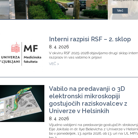
Več
Interni razpisi RSF – 2. sklop
8. 4. 2026
V okviru RSF 2025-2028 objavljamo drugi sklop inter
razpisov in vas vabimo k prijavi
VEČ >
Vabilo na predavanji o 3D
elektronski mikroskopiji
gostujočih raziskovalcev z
Univerze v Helsinkih
8. 4. 2026
Vljudno vabljeni na predavanje gostujočih strokovnj
Eije Jokitalo in dr. Ilye Belevicha z Univerze v Helsin
bo v ponedeljek, 13. aprila 2026, ob 13. uri na UL MF
trg 2,…