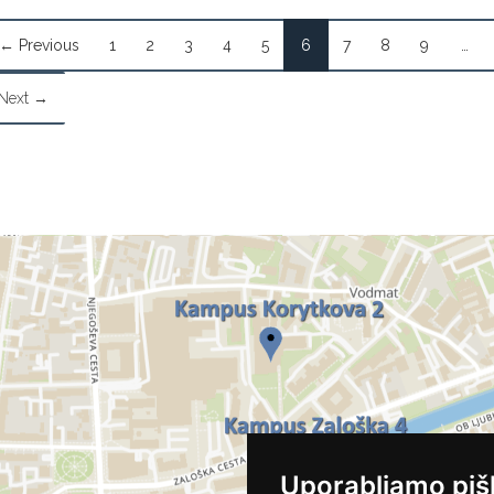
← Previous
1
2
3
4
5
6
7
8
9
…
Next →
Uporabljamo piš