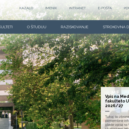
KAZALO
IMENIK
INTRANET
E-POŠTA
PO
KULTETI
O ŠTUDIJU
RAZISKOVANJE
STROKOVNA 
Vpis na Med
fakulteto 
2026/27
Tukaj so zbran
pomembne info
glede vpisa na
študijskem let