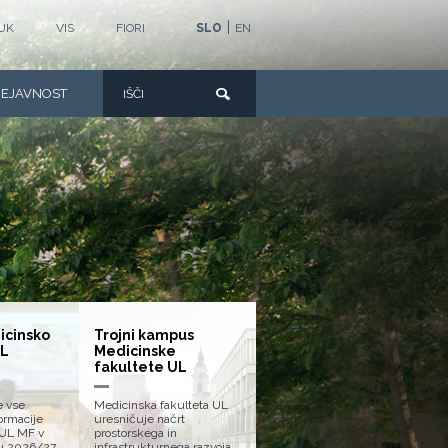
|
UK
VIS
FIORI
SLO
EN
DEJAVNOST
icinsko
Trojni kampus
UL
Medicinske
fakultete UL
e vse
Medicinska fakulteta UL
rmacije
uresničuje načrt
 UL MF v
prostorskega in
u 2026/27.
infrastrukturnega razvoja.