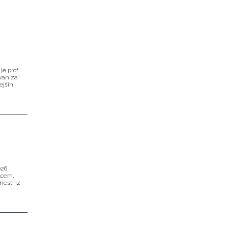
e prof.
ovan za
ejših
026
lcem,
nesti iz