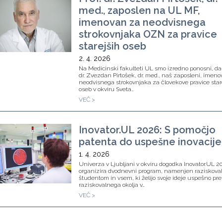
med., zaposlen na UL MF,
imenovan za neodvisnega
strokovnjaka OZN za pravice
starejših oseb
2. 4. 2026
Na Medicinski fakulteti UL smo izredno ponosni, da j
dr. Zvezdan Pirtošek, dr. med., naš zaposleni, imen
neodvisnega strokovnjaka za človekove pravice star
oseb v okviru Sveta…
VEČ >
Inovator.UL 2026: S pomočjo
patenta do uspešne inovacije
1. 4. 2026
Univerza v Ljubljani v okviru dogodka Inovator.UL 2
organizira dvodnevni program, namenjen raziskova
študentom in vsem, ki želijo svoje ideje uspešno pre
raziskovalnega okolja v…
VEČ >