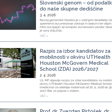
Slovenski genom – od podat
do naše skupne dediščine
3. 4. 2026
Razvoj genomike človeka je v zadnjem desetletju te
spremenil razumevanje zdravja in bolezni ter odprl 
hitro razvijajoči se evropski raziskovalni prostor. Slov
je vanj vključila…
VEČ >
Razpis za izbor kandidatov za
mobilnosti v okviru UTHealth
Houston McGovern Medical
School (ZDA) 2026/2027
2. 4. 2026
UL MF objavlja razpis za izbor kandidatov za mobiln
okviru UTHealth Houston McGovern Medical School
(medicina) za obdobje mobilnosti od 16. 11. 2026 do 30.
2027. Rok za prijave v sistem…
VEČ >
Prof. dr. Zvezdan Pirtošek, dr.