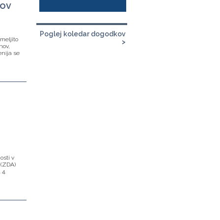
kov
Poglej koledar dogodkov
meljito
>
nov,
enija se
osti v
 (ZDA)
 4.