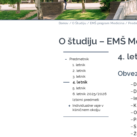
Domov
/
O Študiju
/
EMŠ program Medicina
/
Pred
O študiju – EMŠ M
4. le
-
Predmetnik
1. letnik
2. letnik
Obvez
3. letnik
4. letnik
D
5. letnik
D
6. letnik 2025/2026
I
Izbirni predmeti
+
K
Individualne vaje v
kliničnem okolju
O
P
S
Ž