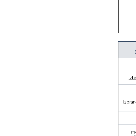
Izb
Izbran
m