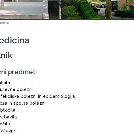
metnik
edicina
tnik
ni predmeti
ihala
uševne bolezni
nfekcijske bolezni in epidemiologija
oža in spolne bolezni
btočila
rebavila
ečila
ivčevje