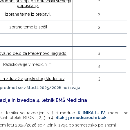
Sodobni pristopi pri obravnavi srčnega
popuščanja
Izbrane teme iz prebavil
3
Izbrane teme iz sečil
3
-
-
ovalno delo za Prešernovo nagrado
6
Raziskovanje v medicini **
3
 in zdrav življenjski slog študentov
3
i predmet se v štud.l. 2025/2026 ne izvaja
acija in izvedba 4. letnik EMŠ Medicina
4. letnika so razdeljeni v štiri module:
KLINIKA I.- IV.
; moduli se
 štirih blokih: BLOK 1, 2, 3 in 4.
Blok 3 je mednarodni blok.
kem letu 2025/2026 se 4.letnik izvaja po semestrsko po shemi: