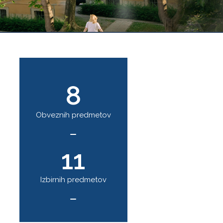
8
Obveznih predmetov
11
Izbirnih predmetov