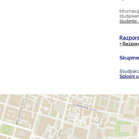
Informac
študijsk
študente 
Razpore
+ Razpor
Skupine
Študijsk
Splošni 