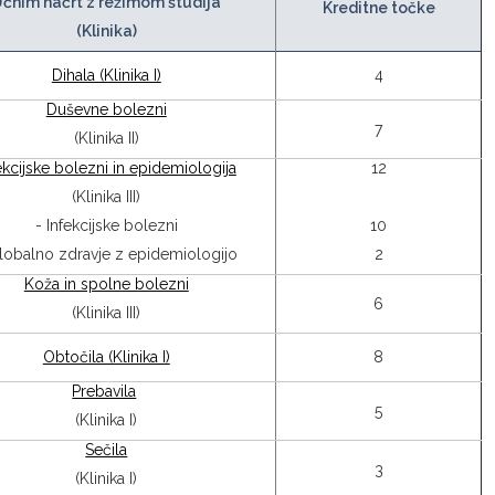
čnim načrt z režimom študija
Kreditne točke
(Klinika)
Dihala (Klinika I)
4
Duševne bolezni
7
(Klinika II)
ekcijske bolezni in epidemiologija
12
(Klinika III)
- Infekcijske bolezni
10
lobalno zdravje z epidemiologijo
2
Koža in spolne bolezni
6
(Klinika III)
Obtočila (Klinika I)
8
Prebavila
5
(Klinika I)
Sečila
3
(Klinika I)