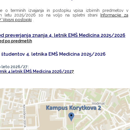
ije o terminih izvajanja in postopku vpisa izbirnih predmetov v
em letu 2025/2026 so na voljo na spletni strani
Informacije za
/ Vpisni postopki
.
d preverjanja znanja 4. letnik EMŠ Medicina 2025/2026
ed po predmetih
 študentov 4. letnika EMŠ Medicina 2025/2026
o leto 2026/27:
urnik 4.letnik EMŠ Medicina 2026/202
7