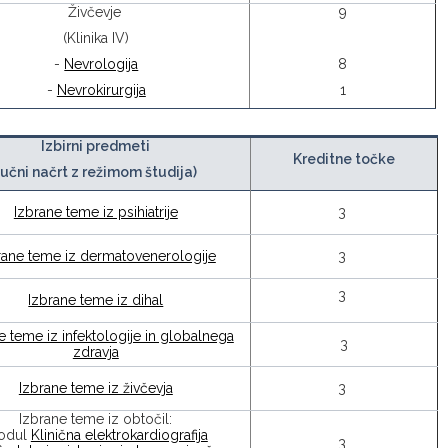
Živčevje
9
(Klinika IV)
-
Nevrologija
8
-
Nevrokirurgija
1
Izbirni predmeti
Kreditne točke
(učni načrt z režimom študija)
Izbrane teme iz psihiatrije
3
rane teme iz dermatovenerologije
3
3
Izbrane teme iz dihal
e teme iz infektologije in globalnega
3
zdravja
Izbrane teme iz živčevja
3
Izbrane teme iz obtočil:
odul
Klinična elektrokardiografija
3