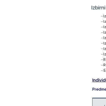
Izbirn
I
I
I
I
I
I
I
I
R
R
Š
Individ
Predme