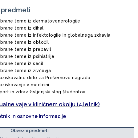
i predmeti
zbrane teme iz dermatovenerologije
zbrane teme iz dihal
zbrane teme iz infektologije in globalnega zdravja
zbrane teme iz obtočil
zbrane teme iz prebavil
zbrane teme iz psihiatrije
zbrane teme iz sečil
zbrane teme iz živčevja
aziskovalno delo za Prešernovo nagrado
aziskovanje v medicini
port in zdrav življenjski slog študentov
ualne vaje v kliničnem okolju (4.letnik)
tnik in osnovne informacije
Obvezni predmeti