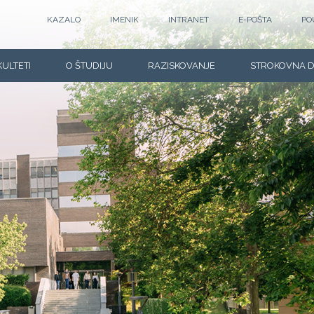
KAZALO
IMENIK
INTRANET
E-POŠTA
PO
KULTETI
O ŠTUDIJU
RAZISKOVANJE
STROKOVNA 