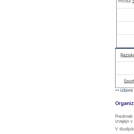
modul
Razisk
Šport
++ izbirn
Organiz
Predmeti 
izvajajo v
V študijs