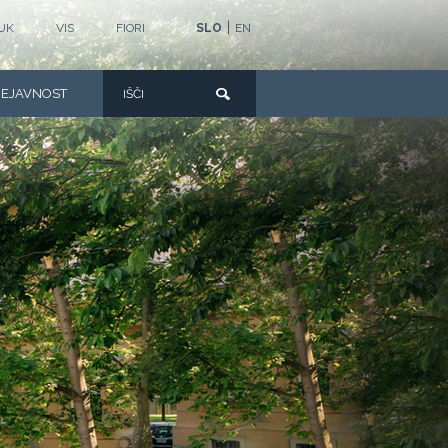
|
UK
VIS
FIORI
SLO
EN
DEJAVNOST