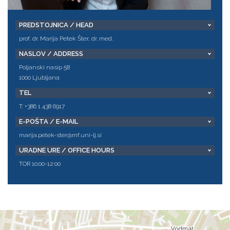
PREDSTOJNICA / HEAD
prof. dr. Marija Petek Šter, dr. med.
NASLOV / ADDRESS
Poljanski nasip 58
1000 Ljubljana
TEL
T: +386 1 438 6917
E-POŠTA / E-MAIL
marija.petek-ster@mf.uni-lj.si
URADNE URE / OFFICE HOURS
TOR 10:00-12:00