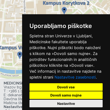
Uporabljamo piškotke
Spletna stran Univerze v Ljubljani,
Medicinske fakultete uporablja
piškotke. Nujni piškotki bodo naloženi
s klikom na »Dovoli samo nujne«. Za
potrditev funkcionalnih in analitičnih
piškotkov kliknite na »Dovoli vse«.
Več informacij in nastavitve najdete na
spletni strani
Nastavitve zasebnosti
.
MEDICINSKA FAKULTETA UL,
Dovoli vse
Vrazov trg 2, 1000 Ljubljana, Slovenija,
T :
+386 1 543 77 00
, F: +386 1 543 77 01,
E:
dekanat@mf.uni-lj.si
,
Dovoli samo nujne
Davčna številka UL MF: 44752385,
Matična številka UL MF: 1627066
Nastavitve
Nastavitve zasebnosti