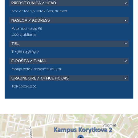
PREDSTOJNICA / HEAD
prof. dr. Marija Petek Šter, dr. med.
NASLOV / ADDRESS
Poljanski nasip 58
1000 Ljubljana
TEL
T: +386 1 438 6917
E-POŠTA / E-MAIL
marija.petek-ster@mf.uni-lj.si
URADNE URE / OFFICE HOURS
TOR 10:00-12:00