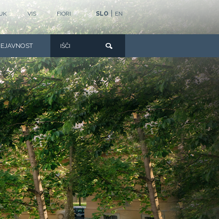
|
UK
VIS
FIORI
SLO
EN
DEJAVNOST