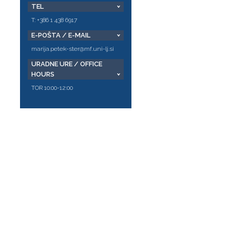
TEL
T: +386 1 438 6917
E-POŠTA / E-MAIL
marija.petek-ster@mf.uni-lj.si
URADNE URE / OFFICE
HOURS
TOR 10:00-12:00