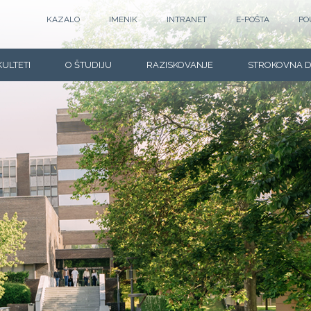
KAZALO
IMENIK
INTRANET
E-POŠTA
PO
KULTETI
O ŠTUDIJU
RAZISKOVANJE
STROKOVNA 