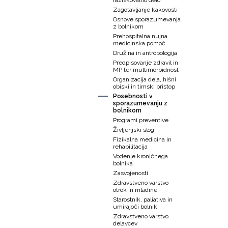
raziskovalno delo
Zagotavljanje kakovosti
Osnove sporazumevanja
z bolnikom
Prehospitalna nujna
medicinska pomoč
Družina in antropologija
Predpisovanje zdravil in
MP ter multimorbidnost
Organizacija dela, hišni
obiski in timski pristop
Posebnosti v
sporazumevanju z
bolnikom
Programi preventive
Življenjski slog
Fizikalna medicina in
rehabilitacija
Vodenje kroničnega
bolnika
Zasvojenosti
Zdravstveno varstvo
otrok in mladine
Starostnik, paliativa in
umirajoči bolnik
Zdravstveno varstvo
delavcev