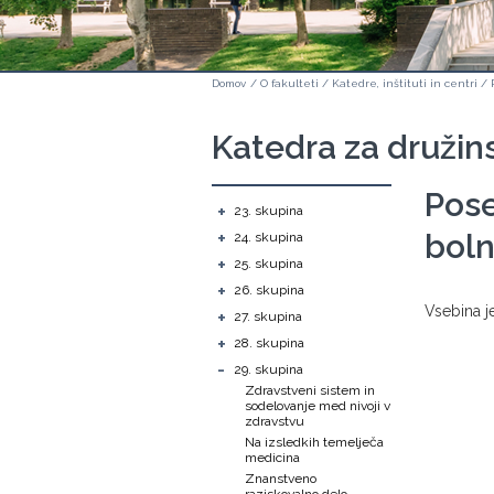
Domov
/
O fakulteti
/
Katedre, inštituti in centri
/
Katedra za družin
Pose
+
23. skupina
+
bol
24. skupina
+
25. skupina
+
26. skupina
​​​​​​​Vsebin
+
27. skupina
+
28. skupina
-
29. skupina
Zdravstveni sistem in
sodelovanje med nivoji v
zdravstvu
Na izsledkih temelječa
medicina
Znanstveno