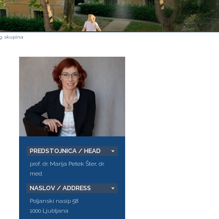
9. skupina
PREDSTOJNICA / HEAD
prof. dr. Marija Petek Šter, dr.
med.
NASLOV / ADDRESS
Poljanski nasip 58
1000 Ljubljana