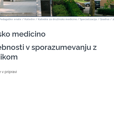
Pedagoške enote
/
Katedre
/
Katedra za družinsko medicino
/
Specializacija
/
Gradiva
/
2
sko medicino
bnosti v sporazumevanju z
nikom
a je v pripravi