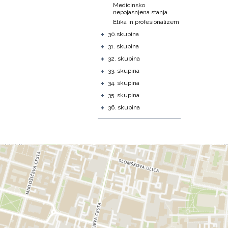
Medicinsko
nepojasnjena stanja
Etika in profesionalizem
+
30.skupina
+
31. skupina
+
32. skupina
+
33. skupina
+
34. skupina
+
35. skupina
+
36. skupina