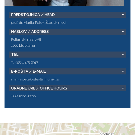
PREDSTOJNICA / HEAD
prof. dr. Marija Petek Šter, dr. med.
NASLOV / ADDRESS
Poljanski nasip 58
1000 Ljubljana
TEL
T: +386 1 438 6917
E-POŠTA / E-MAIL
marija.petek-ster@mf.uni-lj.si
URADNE URE / OFFICE HOURS
TOR 10:00-12:00