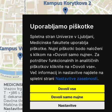
Uporabljamo piškotke
Spletna stran Univerze v Ljubljani,
Medicinske fakultete uporablja
piškotke. Nujni piškotki bodo naloženi
s klikom na »Dovoli samo nujne«. Za
potrditev funkcionalnih in analitičnih
piškotkov kliknite na »Dovoli vse«.
Več informacij in nastavitve najdete na
spletni strani
Nastavitve zasebnosti
.
MEDICINSKA FAKULTETA UL,
Dovoli vse
Vrazov trg 2, 1000 Ljubljana, Slovenija,
T :
+386 1 543 77 00
, F: +386 1 543 77 01,
E:
dekanat@mf.uni-lj.si
,
Dovoli samo nujne
Davčna številka UL MF: 44752385,
Matična številka UL MF: 1627066
Nastavitve
Nastavitve zasebnosti