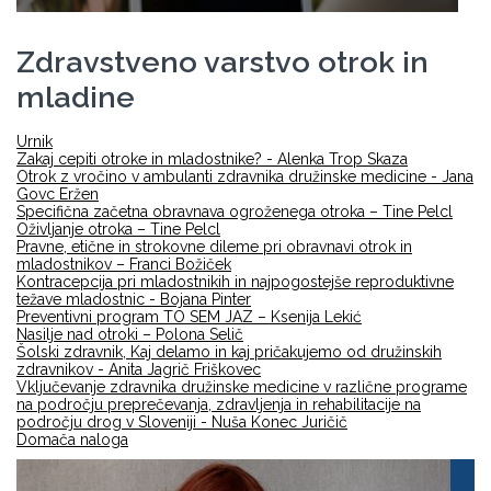
Zdravstveno varstvo otrok in
mladine
Urnik
Zakaj cepiti otroke in mladostnike? - Alenka Trop Skaza
Otrok z vročino v ambulanti zdravnika družinske medicine - Jana
Govc Eržen
Specifična začetna obravnava ogroženega otroka – Tine Pelcl
Oživljanje otroka – Tine Pelcl
Pravne, etične in strokovne dileme pri obravnavi otrok in
mladostnikov – Franci Božiček
Kontracepcija pri mladostnikih in najpogostejše reproduktivne
težave mladostnic - Bojana Pinter
Preventivni program TO SEM JAZ – Ksenija Lekić
Nasilje nad otroki – Polona Selič
Šolski zdravnik, Kaj delamo in kaj pričakujemo od družinskih
zdravnikov - Anita Jagrič Friškovec
Vključevanje zdravnika družinske medicine v različne programe
na področju preprečevanja, zdravljenja in rehabilitacije na
področju drog v Sloveniji - Nuša Konec Juričič
Domača naloga