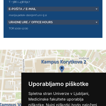
T: +386 1 438 6917
E-POŠTA / E-MAIL
marija.petek-ster@mf.uni-lj.si
URADNE URE / OFFICE HOURS
TOR 10:00-12:00
Uporabljamo piškotke
Spletna stran Univerze v Ljubljani,
Medicinske fakultete uporablja
piškotke. Nujni piškotki bodo naloženi