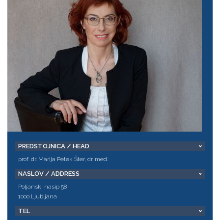
PREDSTOJNICA / HEAD
prof. dr. Marija Petek Šter, dr. med.
NASLOV / ADDRESS
Poljanski nasip 58
1000 Ljubljana
TEL