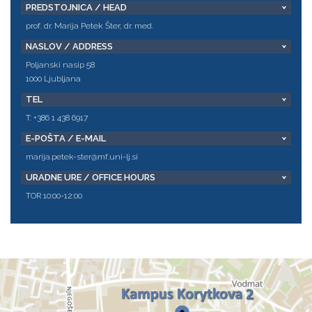
PREDSTOJNICA / HEAD
prof. dr. Marija Petek Šter, dr. med.
NASLOV / ADDRESS
Poljanski nasip 58
1000 Ljubljana
TEL
T: +386 1 438 6917
E-POŠTA / E-MAIL
marija.petek-ster@mf.uni-lj.si
URADNE URE / OFFICE HOURS
TOR 10:00-12:00