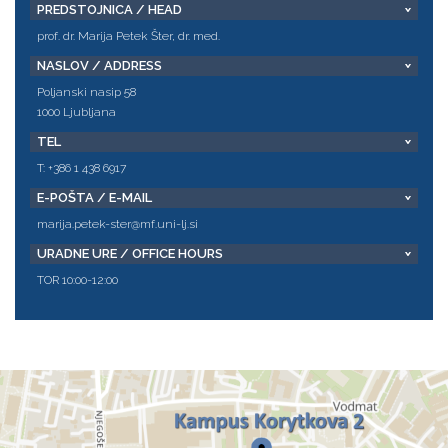
PREDSTOJNICA / HEAD
prof. dr. Marija Petek Šter, dr. med.
NASLOV / ADDRESS
Poljanski nasip 58
1000 Ljubljana
TEL
T: +386 1 438 6917
E-POŠTA / E-MAIL
marija.petek-ster@mf.uni-lj.si
URADNE URE / OFFICE HOURS
TOR 10:00-12:00