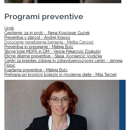
Programi preventive
Urnik
Cepljenje: za in proti - Nena Kopčavar Guček
Preventiva v starost - Andrej Kravos
Določanje genetskega tveganja - Metka Cerovič
Preventiva in presejanje - Mateja Bulc
Stične toke MDPŠ in DM - Vesna Pekarović Džakulin
Etične dileme preventive - Staša Kocijančič Vodička
Centri za krepitev zdravja in zdravstvenovzgojni centri - Jerneja
Filipič
Kvartarna preventive - Mateja Bulc
Prehrana pri kronični bolezni in moderne diete - Mila Terčelj