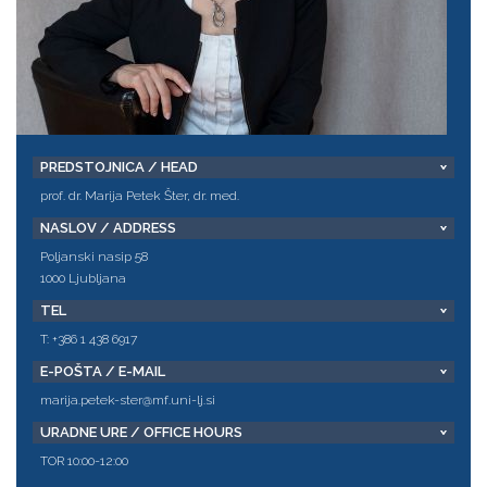
PREDSTOJNICA / HEAD
prof. dr. Marija Petek Šter, dr. med.
NASLOV / ADDRESS
Poljanski nasip 58
1000 Ljubljana
TEL
T: +386 1 438 6917
E-POŠTA / E-MAIL
marija.petek-ster@mf.uni-lj.si
URADNE URE / OFFICE HOURS
TOR 10:00-12:00