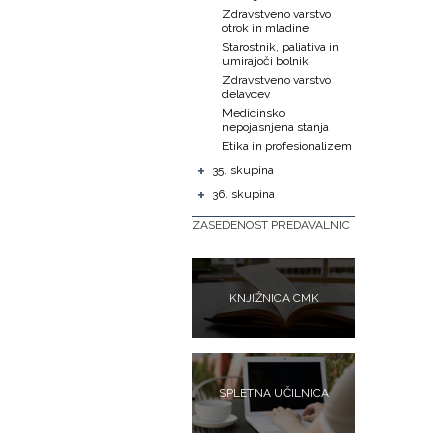
Zdravstveno varstvo
otrok in mladine
Starostnik, paliativa in
umirajoči bolnik
Zdravstveno varstvo
delavcev
Medicinsko
nepojasnjena stanja
Etika in profesionalizem
+
35. skupina
+
36. skupina
ZASEDENOST PREDAVALNIC
KNJIŽNICA CMK
SPLETNA UČILNICA