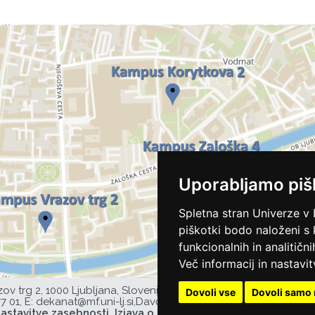
Uporabljamo piš
Spletna stran Univerze v 
piškotki bodo naloženi s
funkcionalnih in analitičn
Več informacij in nastavit
zov trg 2, 1000 Ljubljana, Slovenija,
Dovoli vse
Dovoli samo 
77 01,
E:
dekanat@mf.uni-lj.si
,
Davčna številka UL MF: 44752385,
astavitve zasebnosti
Izjava o dostopnosti