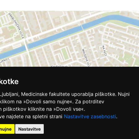
kotke
Ljubljani, Medicinske fakultete uporablja piškotke. Nujni
 klikom na »Dovoli samo nujne«. Za potrditev
ih piškotkov kliknite na »Dovoli vse«.
ve najdete na spletni strani
Nastavitve zasebnosti
.
nujne
Nastavitve