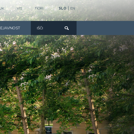
|
UK
VIS
FIORI
SLO
EN
DEJAVNOST