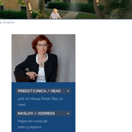
4. skupina
PREDSTOJNICA / HEAD
prof. dr. Marija Petek Šter, dr.
med.
NASLOV / ADDRESS
Poljanski nasip 58
1000 Ljubljana