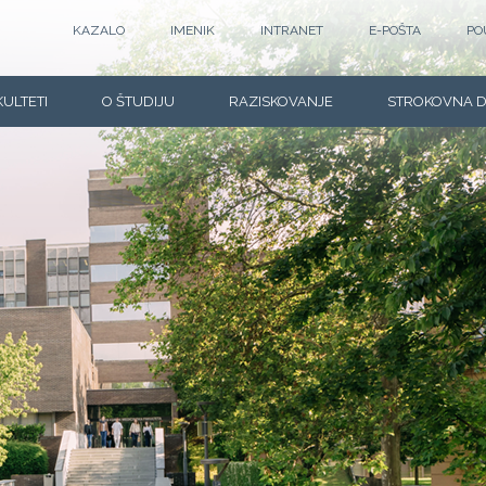
KAZALO
IMENIK
INTRANET
E-POŠTA
PO
KULTETI
O ŠTUDIJU
RAZISKOVANJE
STROKOVNA 