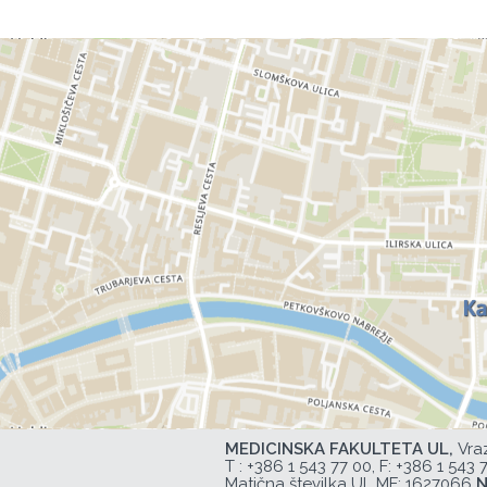
MEDICINSKA FAKULTETA UL,
Vra
T :
+386 1 543 77 00
, F: +386 1 543 
Matična številka UL MF: 1627066
N