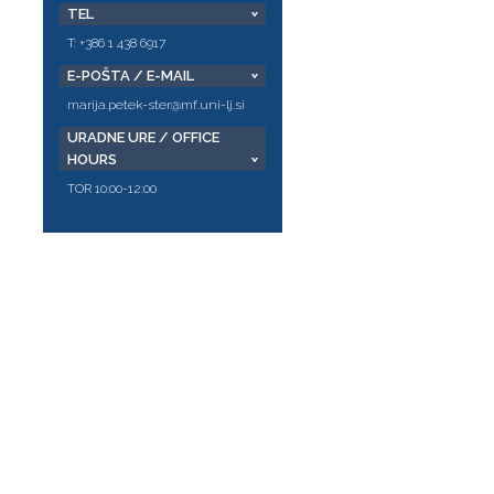
TEL
T: +386 1 438 6917
E-POŠTA / E-MAIL
marija.petek-ster@mf.uni-lj.si
URADNE URE / OFFICE
HOURS
TOR 10:00-12:00