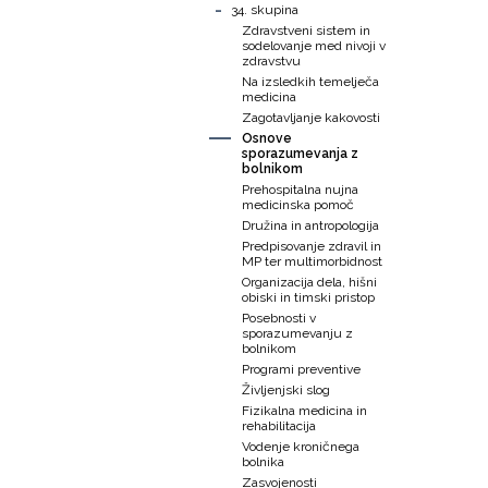
-
34. skupina
Zdravstveni sistem in
sodelovanje med nivoji v
zdravstvu
Na izsledkih temelječa
medicina
Zagotavljanje kakovosti
Osnove
sporazumevanja z
bolnikom
Prehospitalna nujna
medicinska pomoč
Družina in antropologija
Predpisovanje zdravil in
MP ter multimorbidnost
Organizacija dela, hišni
obiski in timski pristop
Posebnosti v
sporazumevanju z
bolnikom
Programi preventive
Življenjski slog
Fizikalna medicina in
rehabilitacija
Vodenje kroničnega
bolnika
Zasvojenosti