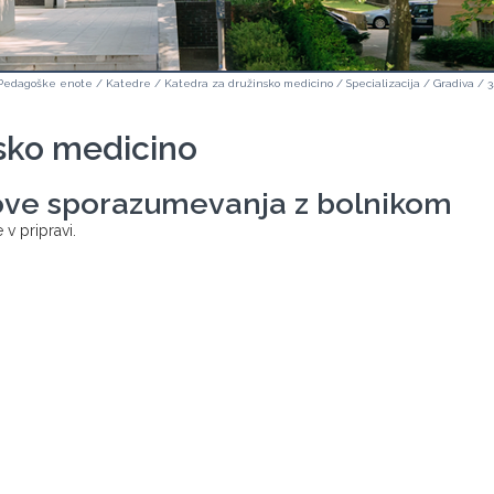
Pedagoške enote
/
Katedre
/
Katedra za družinsko medicino
/
Specializacija
/
Gradiva
/
3
sko medicino
ve sporazumevanja z bolnikom
 v pripravi.