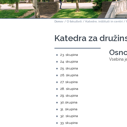
Domov
/
O fakulteti
/
Katedre, inštituti in centri
/
Katedra za družin
Osno
+
23. skupina
Vsebina je
+
24. skupina
+
25. skupina
+
26. skupina
+
27. skupina
+
28. skupina
+
29. skupina
+
30.skupina
+
31. skupina
+
32. skupina
+
33. skupina