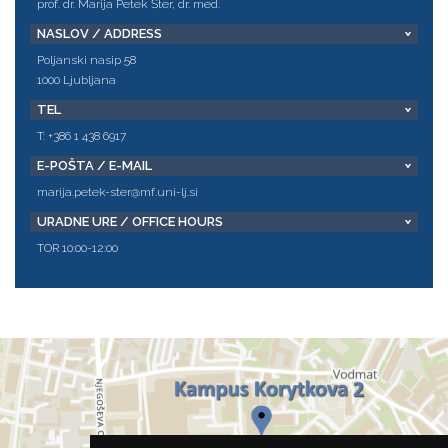
prof. dr. Marija Petek Šter, dr. med.
NASLOV / ADDRESS
Poljanski nasip 58
1000 Ljubljana
TEL
T: +386 1 438 6917
E-POŠTA / E-MAIL
marija.petek-ster@mf.uni-lj.si
URADNE URE / OFFICE HOURS
TOR 10:00-12:00