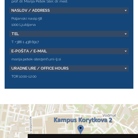
prof. dr. Marija Petek Šter, dr. med.
NASLOV / ADDRESS
Poljanski nasip 58
1000 Ljubljana
TEL
T: +386 1 438 6917
E-POŠTA / E-MAIL
marija.petek-ster@mf.uni-lj.si
URADNE URE / OFFICE HOURS
TOR 10:00-12:00