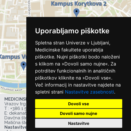
Uporabljamo piškotke
Spletna stran Univerze v Ljubljani,
Medicinske fakultete uporablja
piškotke. Nujni piškotki bodo naloženi
s klikom na »Dovoli samo nujne«. Za
potrditev funkcionalnih in analitičnih
piškotkov kliknite na »Dovoli vse«.
Več informacij in nastavitve najdete na
spletni strani
Nastavitve zasebnosti
.
MEDICINSKA FAKULTETA UL,
Dovoli vse
Vrazov trg 2, 1000 Ljubljana, Slovenija,
T :
+386 1 543 77 00
, F: +386 1 543 77 01,
E:
dekanat@mf.uni-lj.si
,
Dovoli samo nujne
Davčna številka UL MF: 44752385,
Matična številka UL MF: 1627066
Nastavitve
Nastavitve zasebnosti