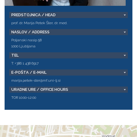
PREDSTOJNICA / HEAD
prof. dr. Marija Petek Šter, dr. med.
NASLOV / ADDRESS
Poljanski nasip 58
1000 Ljubljana
TEL
T: +386 1 438 6917
E-POŠTA / E-MAIL
marija.petek-ster@mf.uni-lj.si
URADNE URE / OFFICE HOURS
TOR 10:00-12:00