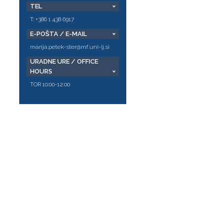
TEL
T: +386 1 438 6917
E-POŠTA / E-MAIL
marija.petek-ster@mf.uni-lj.si
URADNE URE / OFFICE
HOURS
TOR 10:00-12:00