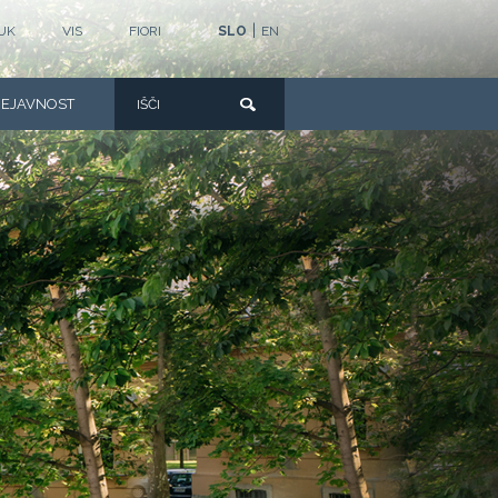
|
UK
VIS
FIORI
SLO
EN
DEJAVNOST