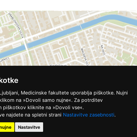
kotke
Ljubljani, Medicinske fakultete uporablja piškotke. Nujni
 klikom na »Dovoli samo nujne«. Za potrditev
ih piškotkov kliknite na »Dovoli vse«.
ve najdete na spletni strani
Nastavitve zasebnosti
.
nujne
Nastavitve