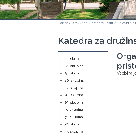
Domov
/
O fakulteti
/
Katedre, inštituti in centri
/
Katedra za družin
Organ
+
23. skupina
pris
+
24. skupina
+
Vsebina je
25. skupina
+
26. skupina
+
27. skupina
+
28. skupina
+
29. skupina
+
30.skupina
+
31. skupina
+
32. skupina
+
33. skupina