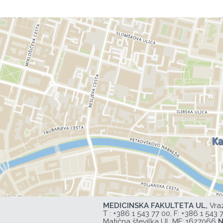
MEDICINSKA FAKULTETA UL,
Vra
T :
+386 1 543 77 00
, F: +386 1 543 
Matična številka UL MF: 1627066
N