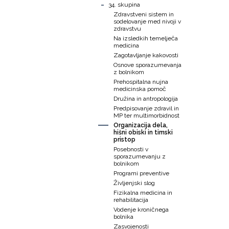
-
34. skupina
Zdravstveni sistem in
sodelovanje med nivoji v
zdravstvu
Na izsledkih temelječa
medicina
Zagotavljanje kakovosti
Osnove sporazumevanja
z bolnikom
Prehospitalna nujna
medicinska pomoč
Družina in antropologija
Predpisovanje zdravil in
MP ter multimorbidnost
Organizacija dela,
hišni obiski in timski
pristop
Posebnosti v
sporazumevanju z
bolnikom
Programi preventive
Življenjski slog
Fizikalna medicina in
rehabilitacija
Vodenje kroničnega
bolnika
Zasvojenosti