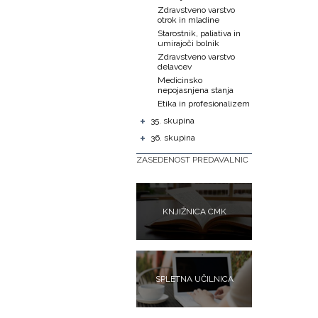
Zdravstveno varstvo
otrok in mladine
Starostnik, paliativa in
umirajoči bolnik
Zdravstveno varstvo
delavcev
Medicinsko
nepojasnjena stanja
Etika in profesionalizem
+
35. skupina
+
36. skupina
ZASEDENOST PREDAVALNIC
KNJIŽNICA CMK
SPLETNA UČILNICA