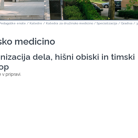
Pedagoške enote
/
Katedre
/
Katedra za družinsko medicino
/
Specializacija
/
Gradiva
/
3
sko medicino
izacija dela, hišni obiski in timski
top
 v pripravi.