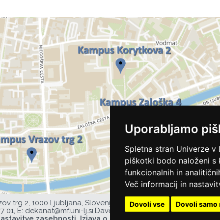
Uporabljamo piš
Spletna stran Univerze v 
piškotki bodo naloženi s
funkcionalnih in analitičn
Več informacij in nastavit
zov trg 2, 1000 Ljubljana, Slovenija,
Dovoli vse
Dovoli samo 
77 01,
E:
dekanat@mf.uni-lj.si
,
Davčna številka UL MF: 44752385,
astavitve zasebnosti
Izjava o dostopnosti