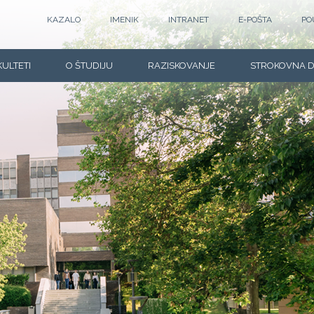
KAZALO
IMENIK
INTRANET
E-POŠTA
PO
KULTETI
O ŠTUDIJU
RAZISKOVANJE
STROKOVNA 