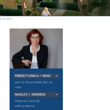
4. skupina
PREDSTOJNICA / HEAD
prof. dr. Marija Petek Šter, dr.
med.
NASLOV / ADDRESS
Poljanski nasip 58
1000 Ljubljana