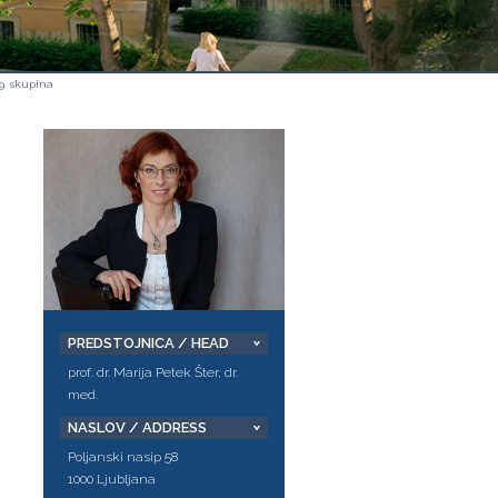
9. skupina
PREDSTOJNICA / HEAD
prof. dr. Marija Petek Šter, dr.
med.
NASLOV / ADDRESS
Poljanski nasip 58
1000 Ljubljana