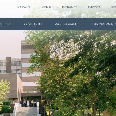
KAZALO
IMENIK
INTRANET
E-POŠTA
PO
KULTETI
O ŠTUDIJU
RAZISKOVANJE
STROKOVNA 