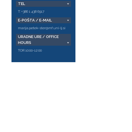
TEL
T: +386 1 438 6917
E-POŠTA / E-MAIL
marija.petek-ster@mf.uni-lj.si
URADNE URE / OFFICE
HOURS
TOR 10:00-12:00