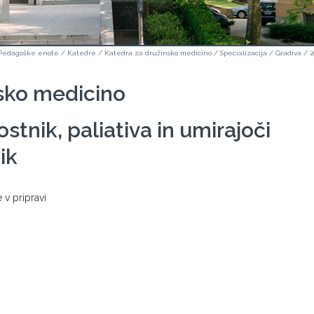
Pedagoške enote
/
Katedre
/
Katedra za družinsko medicino
/
Specializacija
/
Gradiva
/
2
sko medicino
ostnik, paliativa in umirajoči
ik
a je v pripravi