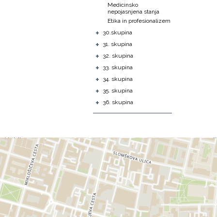
Medicinsko
nepojasnjena stanja
Etika in profesionalizem
+
30.skupina
+
31. skupina
+
32. skupina
+
33. skupina
+
34. skupina
+
35. skupina
+
36. skupina