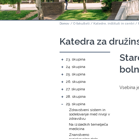
Domov
/
O fakulteti
/
Katedre, inštituti in centri
/
Katedra za družin
Star
+
23. skupina
+
boln
24. skupina
+
25. skupina
+
26. skupina
​​​​​​​Vsebin
+
27. skupina
+
28. skupina
-
29. skupina
Zdravstveni sistem in
sodelovanje med nivoji v
zdravstvu
Na izsledkih temelječa
medicina
Znanstveno