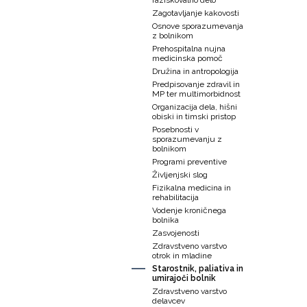
raziskovalno delo
Zagotavljanje kakovosti
Osnove sporazumevanja
z bolnikom
Prehospitalna nujna
medicinska pomoč
Družina in antropologija
Predpisovanje zdravil in
MP ter multimorbidnost
Organizacija dela, hišni
obiski in timski pristop
Posebnosti v
sporazumevanju z
bolnikom
Programi preventive
Življenjski slog
Fizikalna medicina in
rehabilitacija
Vodenje kroničnega
bolnika
Zasvojenosti
Zdravstveno varstvo
otrok in mladine
Starostnik, paliativa in
umirajoči bolnik
Zdravstveno varstvo
delavcev