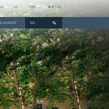
|
UK
VIS
FIORI
SLO
EN
DEJAVNOST