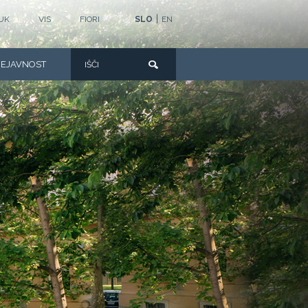
|
UK
VIS
FIORI
SLO
EN
DEJAVNOST