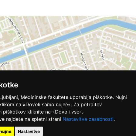
kotke
Ljubljani, Medicinske fakultete uporablja piškotke. Nujni
 klikom na »Dovoli samo nujne«. Za potrditev
ih piškotkov kliknite na »Dovoli vse«.
ve najdete na spletni strani
Nastavitve zasebnosti
.
nujne
Nastavitve