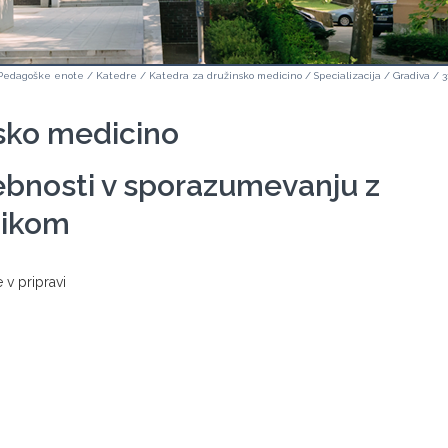
Pedagoške enote
/
Katedre
/
Katedra za družinsko medicino
/
Specializacija
/
Gradiva
/
3
sko medicino
bnosti v sporazumevanju z
nikom
 v pripravi