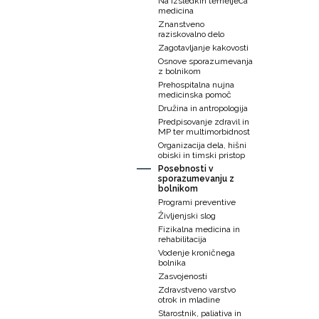
Na izsledkih temelječa
medicina
Znanstveno
raziskovalno delo
Zagotavljanje kakovosti
Osnove sporazumevanja
z bolnikom
Prehospitalna nujna
medicinska pomoč
Družina in antropologija
Predpisovanje zdravil in
MP ter multimorbidnost
Organizacija dela, hišni
obiski in timski pristop
Posebnosti v
sporazumevanju z
bolnikom
Programi preventive
Življenjski slog
Fizikalna medicina in
rehabilitacija
Vodenje kroničnega
bolnika
Zasvojenosti
Zdravstveno varstvo
otrok in mladine
Starostnik, paliativa in