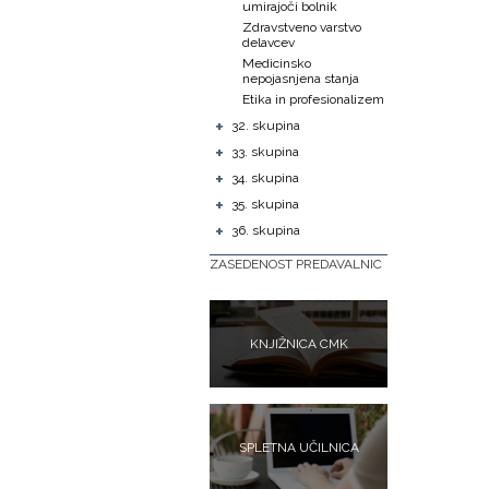
umirajoči bolnik
Zdravstveno varstvo
delavcev
Medicinsko
nepojasnjena stanja
Etika in profesionalizem
+
32. skupina
+
33. skupina
+
34. skupina
+
35. skupina
+
36. skupina
ZASEDENOST PREDAVALNIC
KNJIŽNICA CMK
SPLETNA UČILNICA