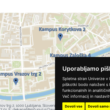
Uporabljamo piš
Spletna stran Univerze v 
piškotki bodo naloženi s
funkcionalnih in analitičn
Več informacij in nastavit
zov trg 2, 1000 Ljubljana, Slovenija,
Dovoli vse
Dovoli samo 
77 01,
E:
dekanat@mf.uni-lj.si
,
Davčna številka UL MF: 44752385,