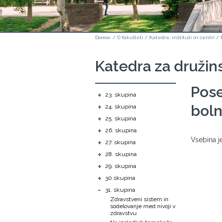
Domov
/
O fakulteti
/
Katedre, inštituti in centri
/
Katedra za družin
Pose
+
23. skupina
+
bol
24. skupina
+
25. skupina
+
26. skupina
Vsebina je
+
27. skupina
+
28. skupina
+
29. skupina
+
30.skupina
-
31. skupina
Zdravstveni sistem in
sodelovanje med nivoji v
zdravstvu