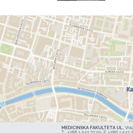
MEDICINSKA FAKULTETA UL,
Vra
T :
+386 1 543 77 00
, F: +386 1 543 