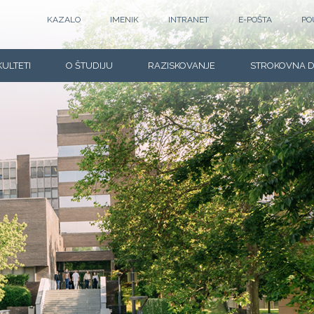
KAZALO
IMENIK
INTRANET
E-POŠTA
PO
KULTETI
O ŠTUDIJU
RAZISKOVANJE
STROKOVNA 