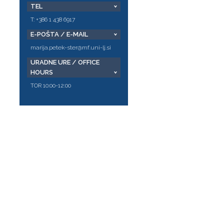
TEL
T: +386 1 438 6917
E-POŠTA / E-MAIL
marija.petek-ster@mf.uni-lj.si
URADNE URE / OFFICE
HOURS
TOR 10:00-12:00