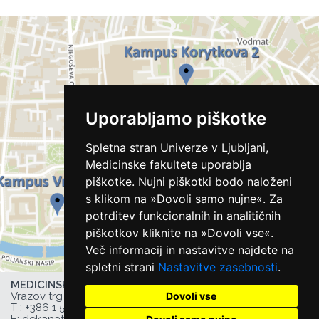
Uporabljamo piškotke
Spletna stran Univerze v Ljubljani,
Medicinske fakultete uporablja
piškotke. Nujni piškotki bodo naloženi
s klikom na »Dovoli samo nujne«. Za
potrditev funkcionalnih in analitičnih
piškotkov kliknite na »Dovoli vse«.
Več informacij in nastavitve najdete na
spletni strani
Nastavitve zasebnosti
.
MEDICINSKA FAKULTETA UL,
Dovoli vse
Vrazov trg 2, 1000 Ljubljana, Slovenija,
T :
+386 1 543 77 00
, F: +386 1 543 77 01,