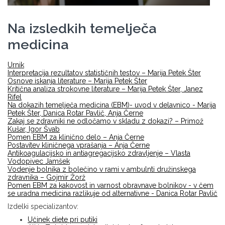
Na izsledkih temelječa
medicina
Urnik
Interpretacija rezultatov statističnih testov – Marija Petek Šter
Osnove iskanja literature – Marija Petek Šter
Kritična analiza strokovne literature – Marija Petek Šter, Janez
Rifel
Na dokazih temelječa medicina (EBM)- uvod v delavnico - Marija
Petek Šter, Danica Rotar Pavlič, Anja Černe
Zakaj se zdravniki ne odločamo v skladu z dokazi? – Primož
Kušar, Igor Švab
Pomen EBM za klinično delo – Anja Černe
Postavitev kliničnega vprašanja – Anja Černe
Antikoagulacijsko in antiagregacijsko zdravljenje – Vlasta
Vodopivec Jamšek
Vodenje bolnika z bolečino v rami v ambulnti družinskega
zdravnika – Gojmir Žorž
Pomen EBM za kakovost in varnost obravnave bolnikov - v čem
se uradna medicina razlikuje od alternativne - Danica Rotar Pavlič
Izdelki specializantov:
Učinek diete pri putiki