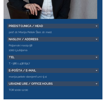
PREDSTOJNICA / HEAD
prof. dr. Marija Petek Šter, dr. med.
NASLOV / ADDRESS
Poljanski nasip 58
1000 Ljubljana
TEL
T: +386 1 438 6917
E-POŠTA / E-MAIL
marija.petek-ster@mf.uni-lj.si
URADNE URE / OFFICE HOURS
TOR 10:00-12:00