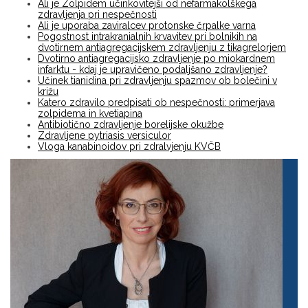
Ali je Zolpidem učinkovitejši od nefarmakolškega
zdravljenja pri nespečnosti
Ali je uporaba zaviralcev protonske črpalke varna
Pogostnost intrakranialnih krvavitev pri bolnikih na
dvotirnem antiagregacijskem zdravljenju z tikagrelorjem
Dvotirno antiagregacijsko zdravljenje po miokardnem
infarktu - kdaj je upravičeno podaljšano zdravljenje?
Učinek tianidina pri zdravljenju spazmov ob bolečini v
križu
Katero zdravilo predpisati ob nespečnosti: primerjava
zolpidema in kvetiapina
Antibiotično zdravljenje borelijske okužbe
Zdravljene pytriasis versiculor
Vloga kanabinoidov pri zdralvjenju KVČB