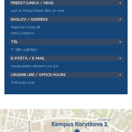
PREDSTOJNICA / HEAD
prof. dr. Marija Petek Šter, dr. med.
NASLOV / ADDRESS
Poljanski nasip 58
1000 Ljubljana
TEL
T: +386 1 438 6917
E-POŠTA / E-MAIL
marija.petek-ster@mf.uni-lj.si
URADNE URE / OFFICE HOURS
TOR 10:00-12:00