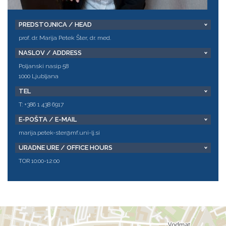
PREDSTOJNICA / HEAD
prof. dr. Marija Petek Šter, dr. med.
NASLOV / ADDRESS
Poljanski nasip 58
1000 Ljubljana
TEL
T: +386 1 438 6917
E-POŠTA / E-MAIL
marija.petek-ster@mf.uni-lj.si
URADNE URE / OFFICE HOURS
TOR 10:00-12:00