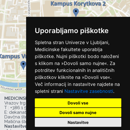
Uporabljamo piškotke
Spletna stran Univerze v Ljubljani,
Medicinske fakultete uporablja
piškotke. Nujni piškotki bodo naloženi
s klikom na »Dovoli samo nujne«. Za
potrditev funkcionalnih in analitičnih
piškotkov kliknite na »Dovoli vse«.
Več informacij in nastavitve najdete na
spletni strani
Nastavitve zasebnosti
.
MEDICINSKA FAKULTETA UL,
Dovoli vse
Vrazov trg 2, 1000 Ljubljana, Slovenija,
T :
+386 1 543 77 00
, F: +386 1 543 77 01,
E:
dekanat@mf.uni-lj.si
,
Dovoli samo nujne
Davčna številka UL MF: 44752385,
Matična številka UL MF: 1627066
Nastavitve
Nastavitve zasebnosti