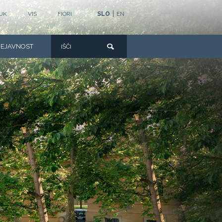
|
UK
VIS
FIORI
SLO
EN
DEJAVNOST