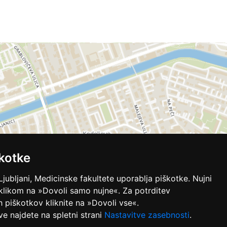
kotke
Ljubljani, Medicinske fakultete uporablja piškotke. Nujni
 klikom na »Dovoli samo nujne«. Za potrditev
ih piškotkov kliknite na »Dovoli vse«.
ve najdete na spletni strani
Nastavitve zasebnosti
.