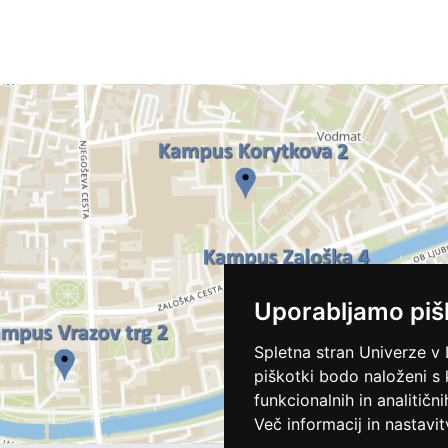
Uporabljamo piš
Spletna stran Univerze v 
piškotki bodo naloženi s
funkcionalnih in analitičn
Več informacij in nastavit