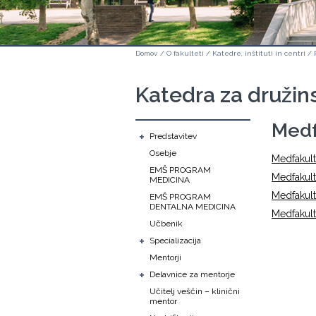
Domov
/
O fakulteti
/
Katedre, inštituti in centri
/
Katedra za družin
Medf
+
Predstavitev
Osebje
Medfakult
EMŠ PROGRAM
Medfakult
MEDICINA
Medfakult
EMŠ PROGRAM
DENTALNA MEDICINA
Medfakult
Učbenik
+
Specializacija
Mentorji
+
Delavnice za mentorje
Učitelj veščin – klinični
mentor