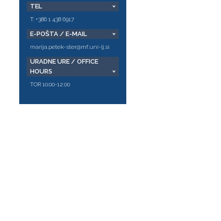
TEL
T: +386 1 438 6917
E-POŠTA / E-MAIL
marija.petek-ster@mf.uni-lj.si
URADNE URE / OFFICE
HOURS
TOR 10:00-12:00