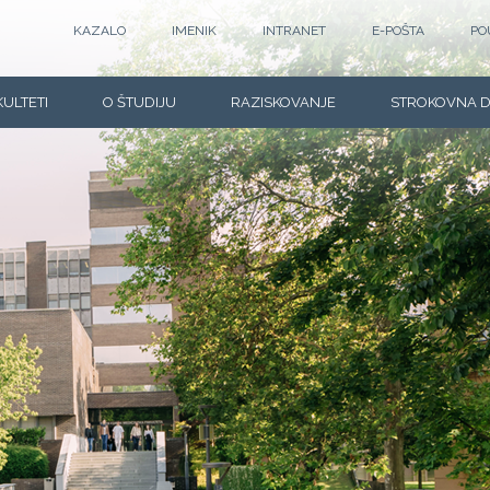
KAZALO
IMENIK
INTRANET
E-POŠTA
PO
KULTETI
O ŠTUDIJU
RAZISKOVANJE
STROKOVNA 