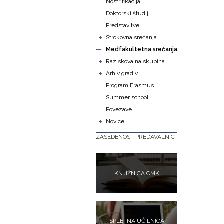
Nostrifikacija
Doktorski študij
Predstavitve
+
Strokovna srečanja
Medfakultetna srečanja
+
Raziskovalna skupina
+
Arhiv gradiv
Program Erasmus
Summer school
Povezave
+
Novice
ZASEDENOST PREDAVALNIC
KNJIŽNICA CMK
SPLETNA UČILNICA