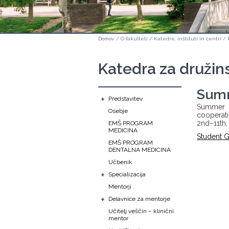
Domov
/
O fakulteti
/
Katedre, inštituti in centri
/
Katedra za družin
Sum
+
Predstavitev
Summer S
Osebje
cooperati
2nd–11th,
EMŠ PROGRAM
MEDICINA
Student 
EMŠ PROGRAM
DENTALNA MEDICINA
Učbenik
+
Specializacija
Mentorji
+
Delavnice za mentorje
Učitelj veščin – klinični
mentor