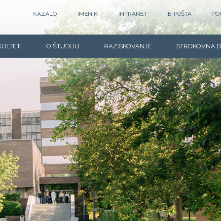
KAZALO
IMENIK
INTRANET
E-POŠTA
PO
KULTETI
O ŠTUDIJU
RAZISKOVANJE
STROKOVNA 