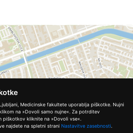
kotke
Ljubljani, Medicinske fakultete uporablja piškotke. Nujni
 klikom na »Dovoli samo nujne«. Za potrditev
ih piškotkov kliknite na »Dovoli vse«.
ve najdete na spletni strani
Nastavitve zasebnosti
.