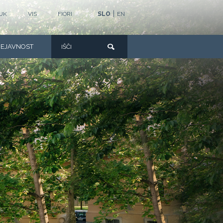
|
UK
VIS
FIORI
SLO
EN
DEJAVNOST