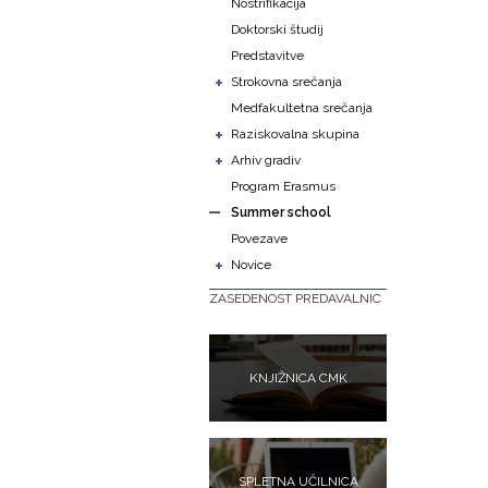
Nostrifikacija
Doktorski študij
Predstavitve
+
Strokovna srečanja
Medfakultetna srečanja
+
Raziskovalna skupina
+
Arhiv gradiv
Program Erasmus
Summer school
Povezave
+
Novice
ZASEDENOST PREDAVALNIC
KNJIŽNICA CMK
SPLETNA UČILNICA