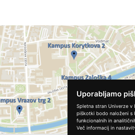
Uporabljamo piš
Spletna stran Univerze v 
piškotki bodo naloženi s
funkcionalnih in analitičn
Več informacij in nastavit