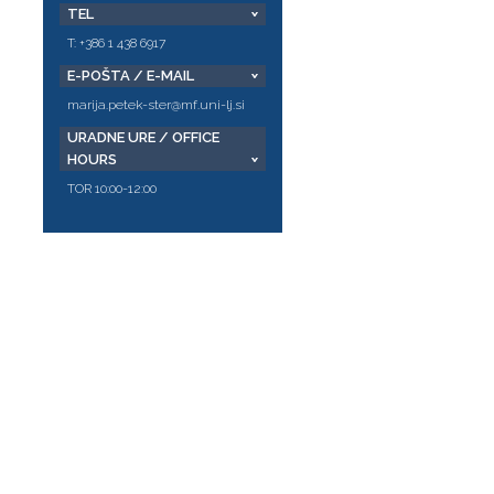
TEL
T: +386 1 438 6917
E-POŠTA / E-MAIL
marija.petek-ster@mf.uni-lj.si
URADNE URE / OFFICE
HOURS
TOR 10:00-12:00