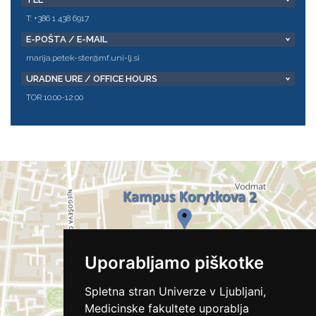
T: +386 1 438 6917
E-POŠTA / E-MAIL
marija.petek-ster@mf.uni-lj.si
URADNE URE / OFFICE HOURS
TOR 10:00-12:00
Uporabljamo piškotke
Spletna stran Univerze v Ljubljani,
Medicinske fakultete uporablja