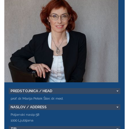
PREDSTOJNICA / HEAD
prof. dr. Marija Petek Šter, dr. med.
NASLOV / ADDRESS
Poljanski nasip 58
1000 Ljubljana
TEL