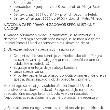
Stepanović
ponedeljek, 7. junij 2027 ob 8.00 - prof. dr. Marija Petek
Šter
četrtek, 1. julij 2027 ob 8.30 - prof. dr. Davorina Petek
četrtek, 19. avgust 2027 ob 15.00 - doc. dr. Matic Mihevc
NAVODILA ZA PRIPRAVO IN ZAGOVOR SPECIALISTIČNE
NALOGE
1. Nalogo pripravite v skladu z zahtevami, ki so razvidne iz
datoteke Predloga specialistične naloge, ki se nahaja v spletni
učilnici (modul Uvod v znanstveno raziskovalno delo).
2. Obvezne priloge k specialistični nalogi so:
Odobritev državne komisije za medicinsko etiko (če gre
za raziskovalni tip naloge, v primeru poročila o primeru
odobritev ni potrebna),
Soglasje mentorja, da je naloga končana,
Izjava specializanta,
Privolitev pacienta za objavo poročila o primeru (če gre za
specialistično nalogo v obliki poročila o primeru).
Vse priloge se nahajajo v spletni učilnici (modul Uvod v
znanstveno raziskovalno delo). Priloge dodajte na konec
specialistične naloge tako, da bodo vse v eni datoteki.
Nepopolna specialistična naloga ne bo poslana v recenzijo.
3. Specialistično nalogo v wordovi obliki oddate po elektronski