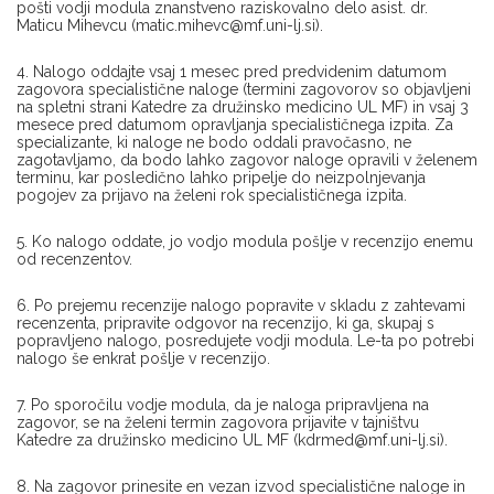
pošti vodji modula znanstveno raziskovalno delo asist. dr.
Maticu Mihevcu (
matic.mihevc@mf.uni-lj.si
).
4. Nalogo oddajte vsaj 1 mesec pred predvidenim datumom
zagovora specialistične naloge (termini zagovorov so objavljeni
na spletni strani Katedre za družinsko medicino UL MF) in vsaj 3
mesece pred datumom opravljanja specialističnega izpita. Za
specializante, ki naloge ne bodo oddali pravočasno, ne
zagotavljamo, da bodo lahko zagovor naloge opravili v želenem
terminu, kar posledično lahko pripelje do neizpolnjevanja
pogojev za prijavo na želeni rok specialističnega izpita.
5. Ko nalogo oddate, jo vodjo modula pošlje v recenzijo enemu
od recenzentov.
6. Po prejemu recenzije nalogo popravite v skladu z zahtevami
recenzenta, pripravite odgovor na recenzijo, ki ga, skupaj s
popravljeno nalogo, posredujete vodji modula. Le-ta po potrebi
nalogo še enkrat pošlje v recenzijo.
7. Po sporočilu vodje modula, da je naloga pripravljena na
zagovor, se na želeni termin zagovora prijavite v tajništvu
Katedre za družinsko medicino UL MF (
kdrmed@mf.uni-lj.si
).
8. Na zagovor prinesite en vezan izvod specialistične naloge in