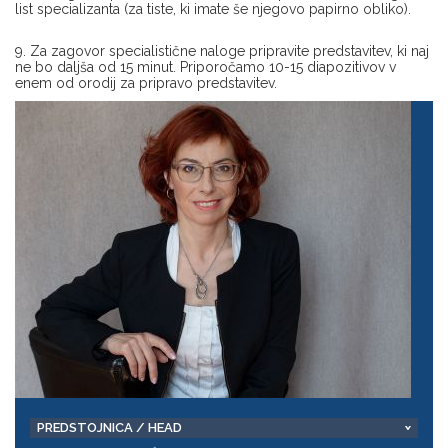
list specializanta (za tiste, ki imate še njegovo papirno obliko).
9. Za zagovor specialistične naloge pripravite predstavitev, ki naj
ne bo daljša od 15 minut. Priporočamo 10-15 diapozitivov v
enem od orodij za pripravo predstavitev.
PREDSTOJNICA / HEAD