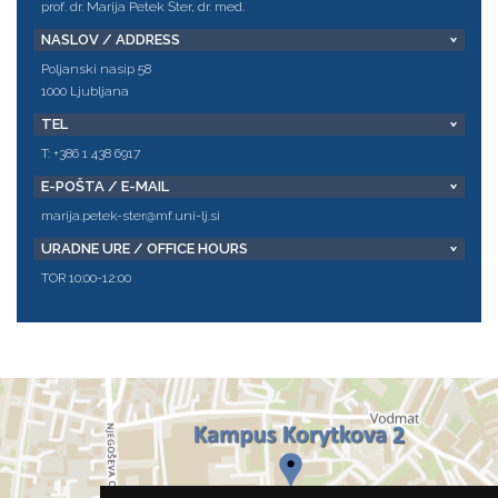
prof. dr. Marija Petek Šter, dr. med.
NASLOV / ADDRESS
Poljanski nasip 58
1000 Ljubljana
TEL
T: +386 1 438 6917
E-POŠTA / E-MAIL
marija.petek-ster@mf.uni-lj.si
URADNE URE / OFFICE HOURS
TOR 10:00-12:00