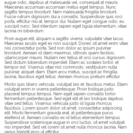
augue odio, dapibus at malesuada vel, consequat at mauris.
Maecenas accumsan accumsan metus eget tempus. Nunc
sagittis tempus tincidunt. Nam malesuada fringilla tincidunt.
Fusce rutrum dignissim dui a convallis. Suspendisse quis orci
porta, efficitur nisi at, tempor dui. Nullam eget congue odio, eu
suscipit nunc. Sed interdum sapien eget ligula elementum, vitae
lacinia mi bibendum.
Proin augue elit, aliquam a sagittis viverra, vulputate vitae lacus.
Maecenas iaculis eget ex non suscipit. Donec sit amet enim vitae
nisl consectetur porta. Sed non dolor ac ipsum pulvinar
tincidunt. Aenean id diam maximus, ultrices quam facilisis,
ullamcorper mauris. Nullam nec tellus et orci cursus dignissim.
Sed dictum bibendum imperdiet. Etiam ac sodales tortor, et
tempor est. Vivamus vitae nisl commodo, vestibulum nulla
pulvinar, aliquet diam. Etiam arcu metus, suscipit ac fringilla
lacinia, faucibus eget tellus. Aenean rhoncus pretium efficitur.
Morbi quis libero vehicula, volutpat leo et, faucibus metus. Etiam
volutpat enim in viverra pellentesque. Proin tristique justo
placerat tempus tempus. Nam eget sapien convallis tortor
fermentum pellentesque. Sed eget elit et leo tristique dapibus
vitae sed tellus. Vivamus vehicula justo id ligula rhoncus
faucibus. Lorem ipsum dolor sit amet, consectetur adipiscing
elit. Morbi fermentum gravida erat, at pellentesque purus
eleifend ut. Aenean convallis ex id tellus elementum tempus.
Suspendisse scelerisque augue in orci luctus, sit amet volutpat
nisi imperdiet. Sed vel lorem sit amet nulla rhoncus lacinia. Nam
varius blandit eros ut efficitur.