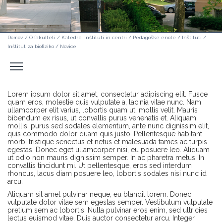
Domov
/
O fakulteti
/
Katedre, inštituti in centri
/
Pedagoške enote
/
Inštituti
/
Inštitut za biofiziko
/
Novice
Odpri
stranski
meni
Lorem ipsum dolor sit amet, consectetur adipiscing elit. Fusce
quam eros, molestie quis vulputate a, lacinia vitae nunc. Nam
ullamcorper elit varius, lobortis quam ut, mollis velit. Mauris
bibendum ex risus, ut convallis purus venenatis et. Aliquam
mollis, purus sed sodales elementum, ante nunc dignissim elit,
quis commodo dolor quam quis justo. Pellentesque habitant
morbi tristique senectus et netus et malesuada fames ac turpis
egestas. Donec eget ullamcorper nisi, eu posuere leo. Aliquam
ut odio non mauris dignissim semper. In ac pharetra metus. In
convallis tincidunt mi. Ut pellentesque, eros sed interdum
rhoncus, lacus diam posuere leo, lobortis sodales nisi nunc id
arcu.
Aliquam sit amet pulvinar neque, eu blandit lorem. Donec
vulputate dolor vitae sem egestas semper. Vestibulum vulputate
pretium sem ac lobortis. Nulla pulvinar eros enim, sed ultricies
lectus euismod vitae. Duis auctor consectetur arcu. Integer