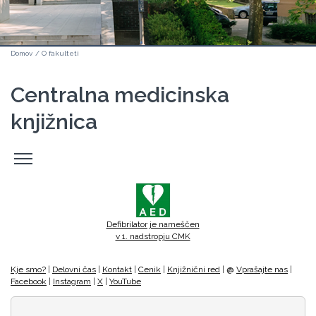
Domov
/
O fakulteti
Centralna medicinska
knjižnica
Odpri
stranski
meni
Defibrilator je nameščen
v 1. nadstropju CMK
Kje smo?
|
Delovni čas
|
Kontakt
|
Cenik
|
Knjižnični red
|
@
Vprašajte nas
|
Facebook
|
Instagram
|
X
|
YouTube