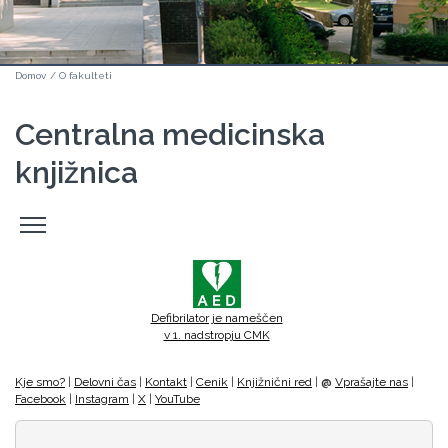
Domov
/
O fakulteti
Centralna medicinska
knjižnica
Odpri
stranski
meni
Defibrilator je nameščen
v 1. nadstropju CMK
Kje smo?
|
Delovni čas
|
Kontakt
|
Cenik
|
Knjižnični red
|
@
Vprašajte nas
|
Facebook
|
Instagram
|
X
|
YouTube