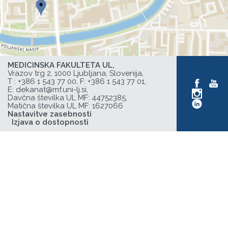
MEDICINSKA FAKULTETA UL,
Vrazov trg 2, 1000 Ljubljana, Slovenija,
T :
+386 1 543 77 00
, F: +386 1 543 77 01,
E:
dekanat@mf.uni-lj.si
,
Davčna številka UL MF: 44752385,
Matična številka UL MF: 1627066
Nastavitve zasebnosti
Izjava o dostopnosti