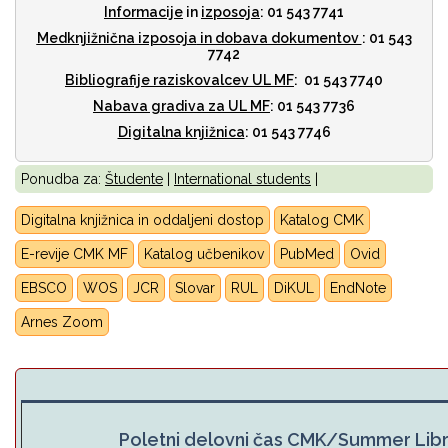
Informacije
in
izposoja
: 01 543 7741
Medknjižnična izposoja
in dobava dokumentov
: 01 543
7742
Bibliografije raziskovalcev UL MF
: 01 543 7740
Nabava gradiva za UL MF
: 01 543 7736
Digitalna knjižnica
: 01 543 7746
Ponudba za:
Študente
|
International students
|
Digitalna knjižnica in oddaljeni dostop
Katalog CMK
E-revije CMK MF
Katalog učbenikov
PubMed
Ovid
EBSCO
WOS
JCR
Slovar
RUL
DiKUL
E
ndNote
Arnes Zoom
Poletni delovni čas CMK/Summer Lib