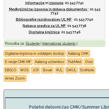
Informacije
in
izposoja
: 01 543 7741
Medknjižnična izposoja
in dobava dokumentov
: 01 543
7742
Bibliografije raziskovalcev UL MF
: 01 543 7740
Nabava gradiva za UL MF
: 01 543 7736
Digitalna knjižnica
: 01 543 7746
Ponudba za:
Študente
|
International students
|
Digitalna knjižnica in oddaljeni dostop
Katalog CMK
E-revije CMK MF
Katalog učbenikov
PubMed
Ovid
EBSCO
WOS
JCR
Slovar
RUL
DiKUL
E
ndNote
Arnes Zoom
Poletni delovni čas CMK/Summer Lib