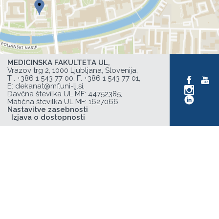
MEDICINSKA FAKULTETA UL,
Vrazov trg 2, 1000 Ljubljana, Slovenija,
T :
+386 1 543 77 00
, F: +386 1 543 77 01,
E:
dekanat@mf.uni-lj.si
,
Davčna številka UL MF: 44752385,
Matična številka UL MF: 1627066
Nastavitve zasebnosti
Izjava o dostopnosti