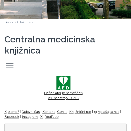
Domov
/
O fakulteti
Centralna medicinska
knjižnica
Odpri
stranski
meni
Defibrilator je nameščen
v 1. nadstropju CMK
Kje smo?
|
Delovni čas
|
Kontakt
|
Cenik
|
Knjižnični red
|
@
Vprašajte nas
|
Facebook
|
Instagram
|
X
|
YouTube